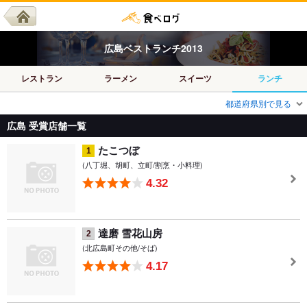
広島
ベスト
ランチ
2013
レストラン
ラーメン
スイーツ
ランチ
都道府県別で見る
広島 受賞店舗一覧
たこつぼ
1
(八丁堀、胡町、立町/割烹・小料理)
4.32
達磨 雪花山房
2
(北広島町その他/そば)
4.17