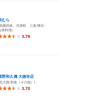
辰むら
(祇園四条、河原町、三条/懐石・
会席料理)
3.76
紫野和久傳 大徳寺店
(北大路/和食（その他）)
3.70