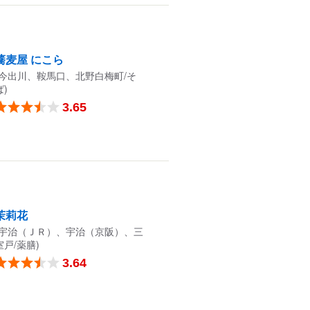
蕎麦屋 にこら
(今出川、鞍馬口、北野白梅町/そ
ば)
3.65
茉莉花
(宇治（ＪＲ）、宇治（京阪）、三
室戸/薬膳)
3.64