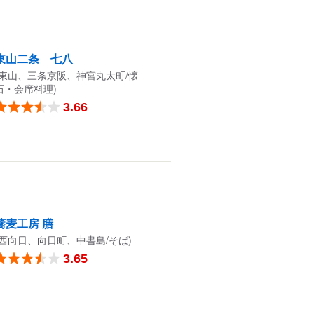
東山二条 七八
(東山、三条京阪、神宮丸太町/懐
石・会席料理)
3.66
蕎麦工房 膳
(西向日、向日町、中書島/そば)
3.65