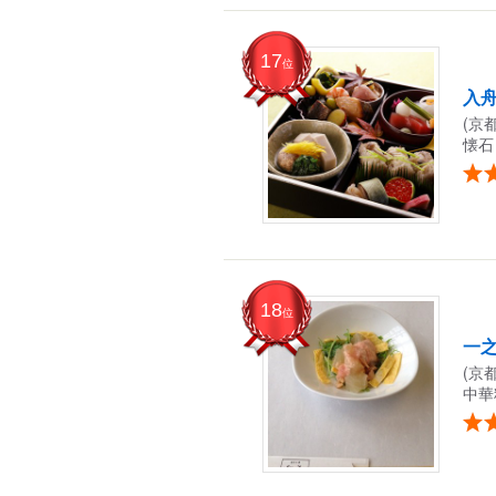
17
位
入
(京
懐石
18
位
一
(京
中華