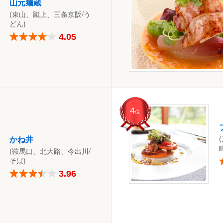
山元麺蔵
(東山、蹴上、三条京阪/う
どん)
4.05
4
位
かね井
(鞍馬口、北大路、今出川/
そば)
3.96