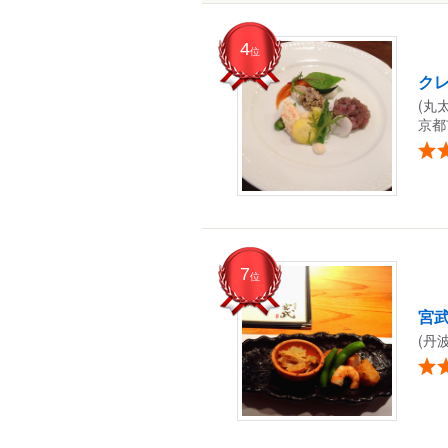
4
位
ク
(丸
京都
7
位
宮
(丹