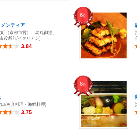
6
位
レメンティア
太町（京都市営）、烏丸御池、
市役所前/イタリアン)
3.84
8
位
武
波口/魚介料理・海鮮料理)
3.75