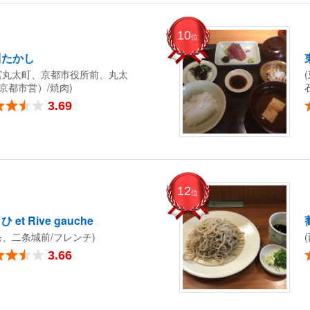
10
位
川たかし
宮丸太町、京都市役所前、丸太
京都市営）/焼肉)
3.69
12
位
 et Rive gauche
条、二条城前/フレンチ)
3.66