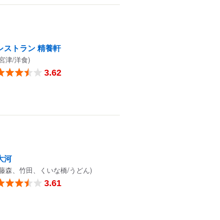
レストラン 精養軒
(宮津/洋食)
3.62
大河
(藤森、竹田、くいな橋/うどん)
3.61