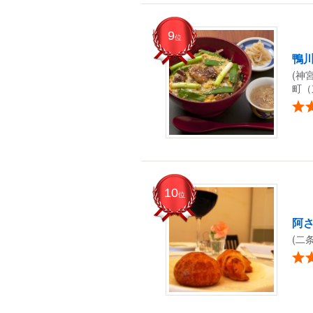
9
位
鴨
(神
町（
10
位
阿さひ
(二