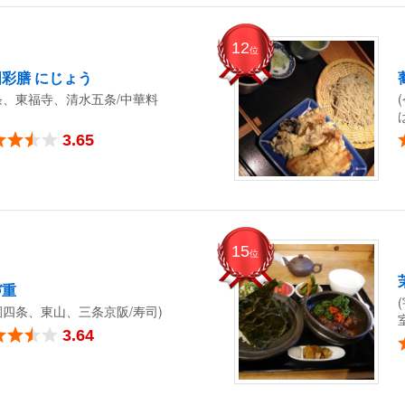
12
位
彩膳 にじょう
条、東福寺、清水五条/中華料
3.65
15
位
づ重
園四条、東山、三条京阪/寿司)
3.64