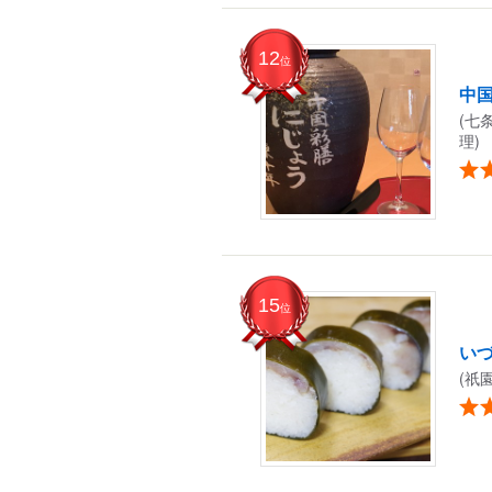
12
位
中国
(七
理)
15
位
い
(祇