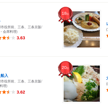
18
位
舟
都市役所前、三条、三条京阪/
・会席料理)
3.63
20
位
之船入
都市役所前、三条、三条京阪/
料理)
3.62