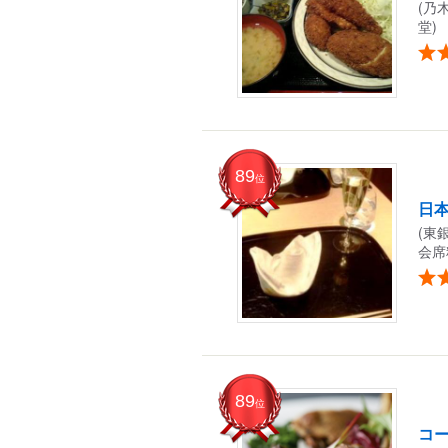
(乃
堂)
89
位
日本
(東
会席
89
位
コ