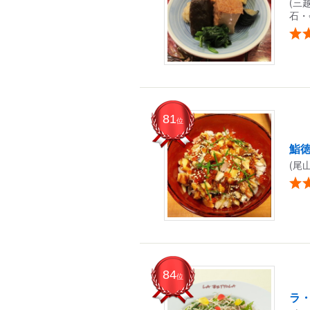
(三
石・
81
位
鮨
(尾
84
位
ラ