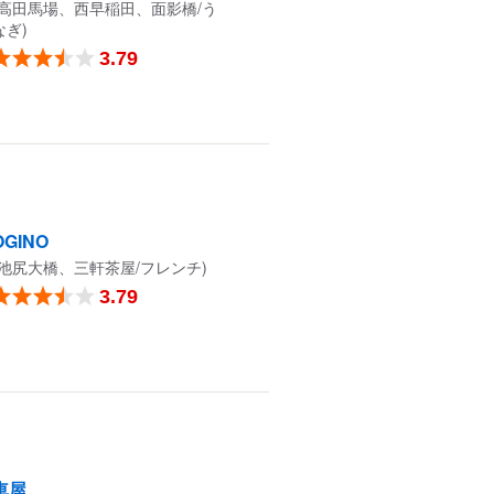
(高田馬場、西早稲田、面影橋/う
なぎ)
3.79
OGINO
(池尻大橋、三軒茶屋/フレンチ)
3.79
車屋