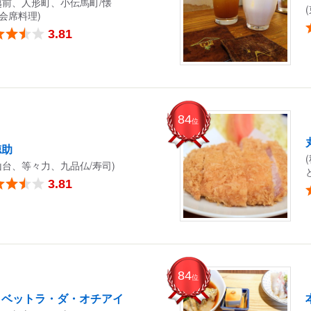
越前、人形町、小伝馬町/懐
会席料理)
3.81
84
位
徳助
山台、等々力、九品仏/寿司)
3.81
84
位
・ベットラ・ダ・オチアイ