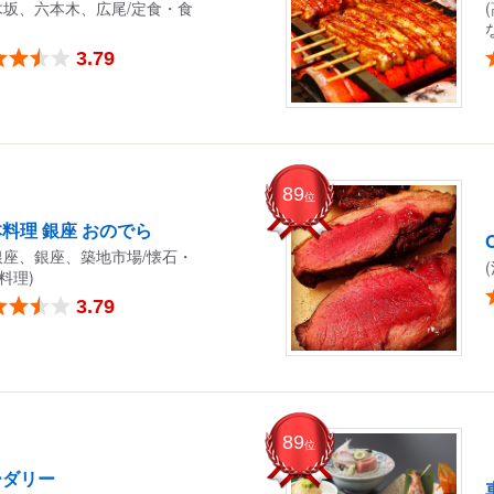
木坂、六本木、広尾/定食・食
3.79
89
位
料理 銀座 おのでら
銀座、銀座、築地市場/懐石・
料理)
3.79
89
位
ーダリー