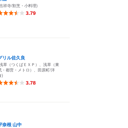
(吉祥寺/割烹・小料理)
3.79
グリル佐久良
(浅草（つくばＥＸＰ）、浅草（東
武・都営・メトロ）、田原町/洋
食)
3.78
宇奈根 山中