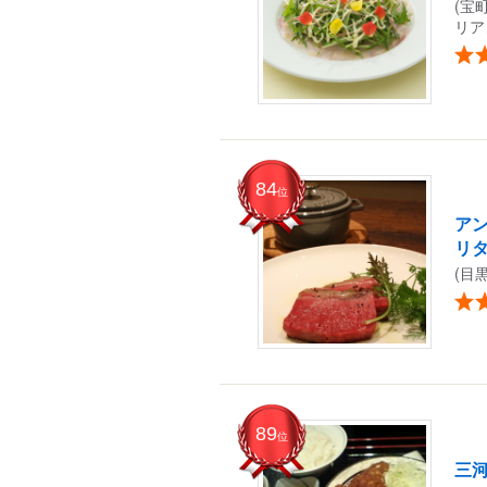
(宝
リア
84
位
ア
リ
(目
89
位
三