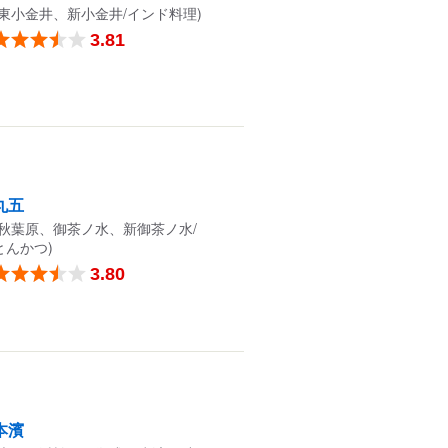
(東小金井、新小金井/インド料理)
3.81
丸五
(秋葉原、御茶ノ水、新御茶ノ水/
とんかつ)
3.80
本濱