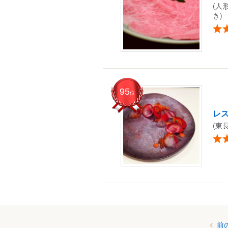
(人
き)
95
位
レス
(東
前