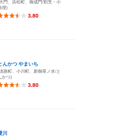
(大門、浜松町、御成門/割烹・小
料理)
3.80
とんかつ やまいち
(淡路町、小川町、新御茶ノ水/と
んかつ)
3.80
愛川