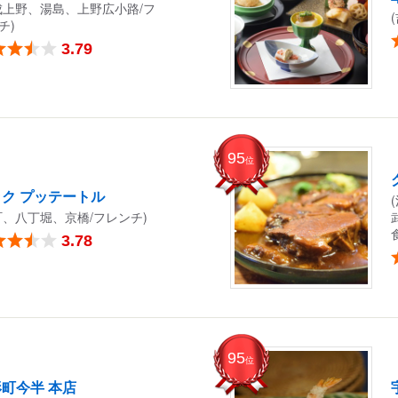
成上野、湯島、上野広小路/フ
チ)
3.79
95
位
ク プッテートル
町、八丁堀、京橋/フレンチ)
3.78
95
位
町今半 本店