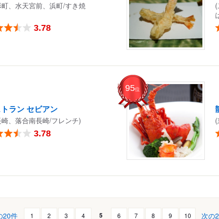
形町、水天宮前、浜町/すき焼
3.78
95
位
トラン セビアン
長崎、落合南長崎/フレンチ)
3.78
の20件
次の2
5
1
2
3
4
6
7
8
9
10