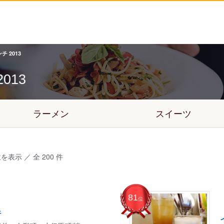
 2013
2013
ラーメン
スイーツ
位を表示 ／ 全 200 件
81
位
行