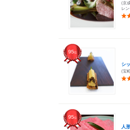
(京
レン
95
位
シッ
(宝
95
位
人形