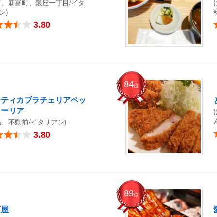
町、新富町、銀座一丁目/イタ
ン)
3.80
84
位
ンティカブラチェリアベッ
ターリア
黒、不動前/イタリアン)
3.80
89
位
河屋