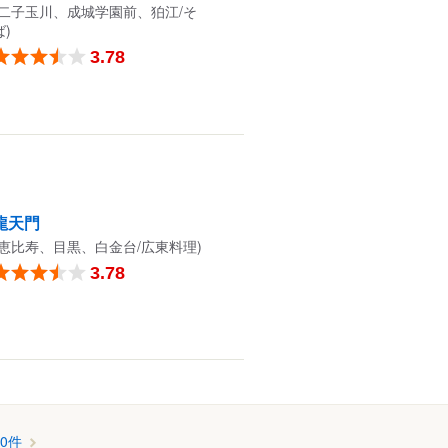
(二子玉川、成城学園前、狛江/そ
ば)
3.78
龍天門
(恵比寿、目黒、白金台/広東料理)
3.78
0件