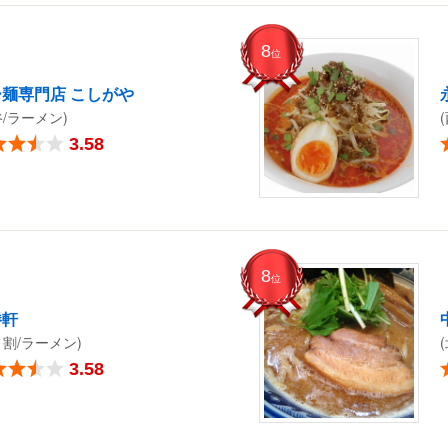
8
位
麺専門店 こしがや
谷/ラーメン)
3.58
8
位
勝軒
ノ割/ラーメン)
3.58