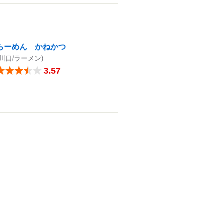
らーめん かねかつ
(川口/ラーメン)
3.57