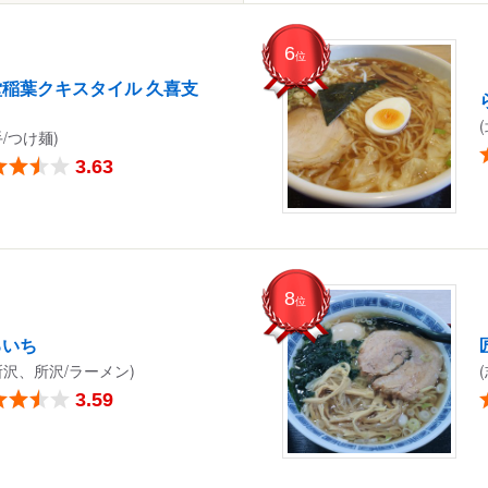
6
位
堂稲葉クキスタイル 久喜支
手/つけ麺)
3.63
8
位
るいち
所沢、所沢/ラーメン)
3.59