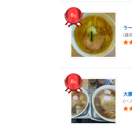
8
位
ラー
(越
8
位
大
(一