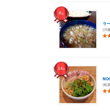
8
位
ラ
(川
14
位
NO
(松