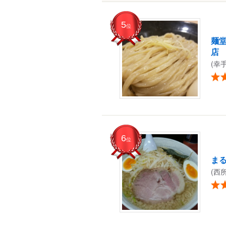
5
位
麺
店
(幸
6
位
ま
(西