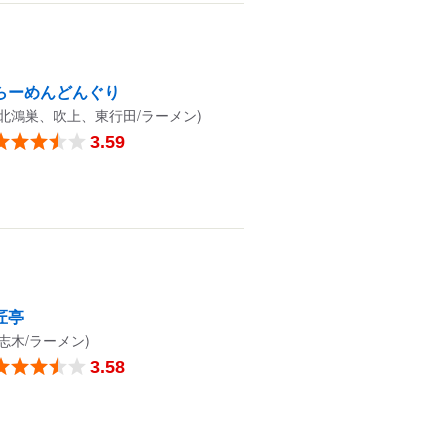
らーめんどんぐり
(北鴻巣、吹上、東行田/ラーメン)
3.59
匠亭
(志木/ラーメン)
3.58