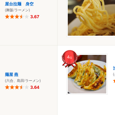
屋台拉麺 身空
(舞阪/ラーメン)
3.67
4
位
麺屋 燕
(六合、島田/ラーメン)
3.64