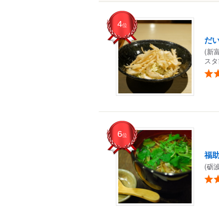
4
位
だ
(新
スタ
6
位
福
(砺