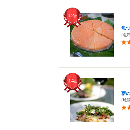
12
位
魚
(魚
14
位
薪
(城