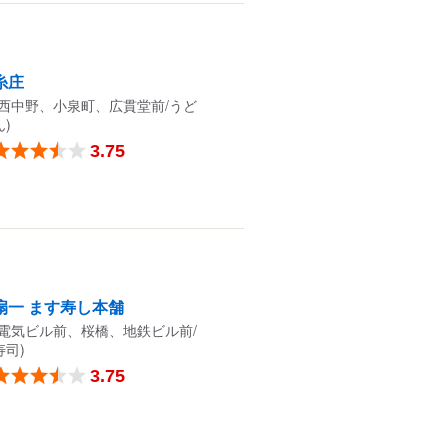
糸庄
(西中野、小泉町、広貫堂前/うど
ん)
3.75
扇一 ます寿し本舗
(電気ビル前、桜橋、地鉄ビル前/
寿司)
3.75