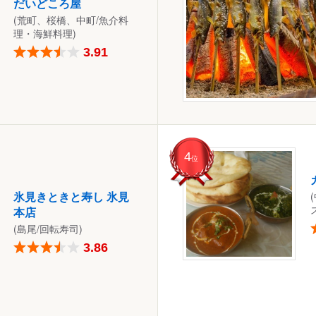
だいどころ屋
(荒町、桜橋、中町/魚介料
理・海鮮料理)
3.91
4
位
氷見きときと寿し 氷見
本店
(島尾/回転寿司)
3.86