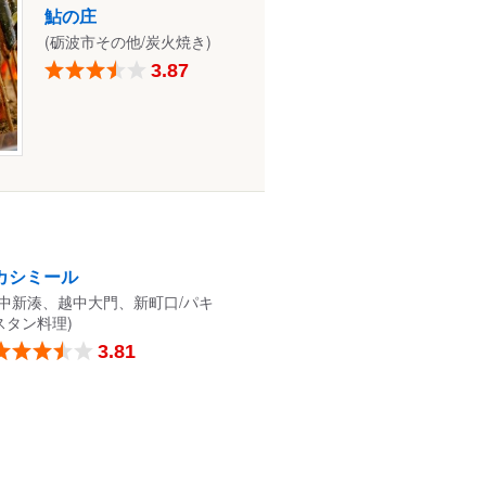
鮎の庄
(砺波市その他/炭火焼き)
3.87
カシミール
(中新湊、越中大門、新町口/パキ
スタン料理)
3.81