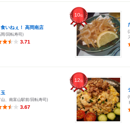
10
位
食いねぇ！ 高岡南店
高岡/回転寿司)
3.71
12
位
し玉
富山、南富山駅前/回転寿司)
3.67