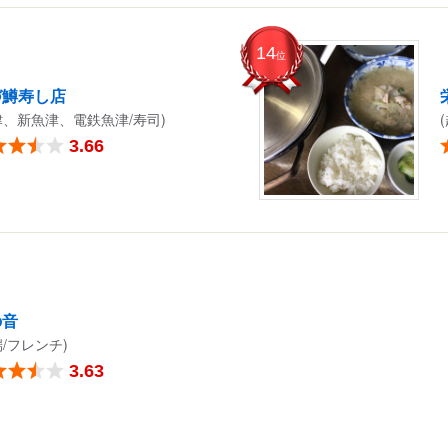
14
位
づ鱒寿し店
津、新魚津、電鉄魚津/寿司)
3.66
の音
端/フレンチ)
3.63