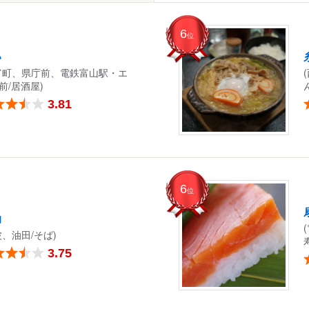
6
位
い
富町、県庁前、電鉄富山駅・エ
前/居酒屋)
3.81
6
位
助
波、油田/そば)
3.75