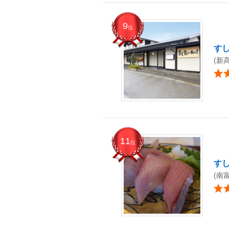
9
位
すし
(新
11
位
す
(南