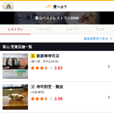
富山
ベスト
レストラン
2008
レストラン
ラーメン
スイーツ
ランチ
都道府県別で見る
富山 受賞店舗一覧
新家棒寿司店
1
(釜ケ淵、沢中山/弁当)
3.63
寿司割烹・難波
2
(大泉/寿司)
3.59