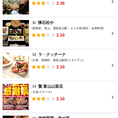
3.36
懐石松や
11
(新富町、富山、電鉄富山駅・エスタ前/懐石・会席料理)
3.34
ラ・クッチーナ
12
(大泉、朝菜町、南富山駅前/イタリアン)
3.34
贅 富山山室店
13
(大泉/ステーキ)
3.34