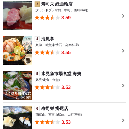
寿司栄 総曲輪店
3
(グランドプラザ前、中町、西町/寿司)
3.59
海風亭
4
(魚津、新魚津/懐石・会席料理)
3.55
氷見魚市場食堂 海寶
5
(氷見/定食・食堂)
3.53
寿司栄 掛尾店
6
(南富山、南富山駅前、大町/寿司)
3.53