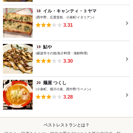
イル・キャンティ・トヤマ
18
(西中野、広貫堂前、小泉町/イタリアン)
3.31
鮎や
19
(砺波市その他/魚介料理・海鮮料理)
3.30
麺屋 つくし
20
(小泉町、堀川小泉、西中野/ラーメン)
3.28
ベストレストランとは？