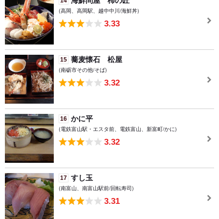
海鮮問屋 柿の匠
14
(高岡、高岡駅、越中中川/海鮮丼)
3.33
蕎麦懐石 松屋
15
(南砺市その他/そば)
3.32
かに平
16
(電鉄富山駅・エスタ前、電鉄富山、新富町/かに)
3.32
すし玉
17
(南富山、南富山駅前/回転寿司)
3.31