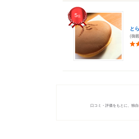
5
位
と
(御
口コミ・評価をもとに、独自