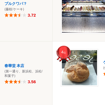
プルクワパ？
(藤枝/ケーキ)
3.72
4
位
春華堂 本店
(第一通り、新浜松、浜松/
和菓子)
3.56