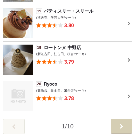
パティスリー・スリール
15
(祐天寺、学芸大学/ケーキ)
3.80
ロートンヌ 中野店
19
(新江古田、江古田、桜台/ケーキ)
3.79
Ryoco
20
(高輪台、白金台、泉岳寺/ケーキ)
3.78
1
/
10