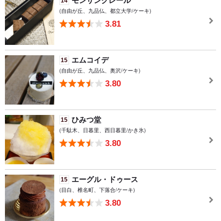
モンサンクレール
14
(自由が丘、九品仏、都立大学/ケーキ)
3.81
エムコイデ
15
(自由が丘、九品仏、奥沢/ケーキ)
3.80
ひみつ堂
15
(千駄木、日暮里、西日暮里/かき氷)
3.80
エーグル・ドゥース
15
(目白、椎名町、下落合/ケーキ)
3.80