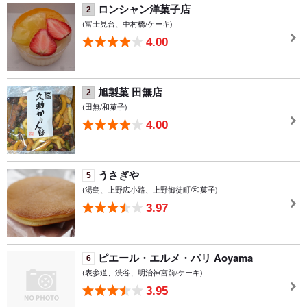
ロンシャン洋菓子店
2
(富士見台、中村橋/ケーキ)
4.00
旭製菓 田無店
2
(田無/和菓子)
4.00
うさぎや
5
(湯島、上野広小路、上野御徒町/和菓子)
3.97
ピエール・エルメ・パリ Aoyama
6
(表参道、渋谷、明治神宮前/ケーキ)
3.95