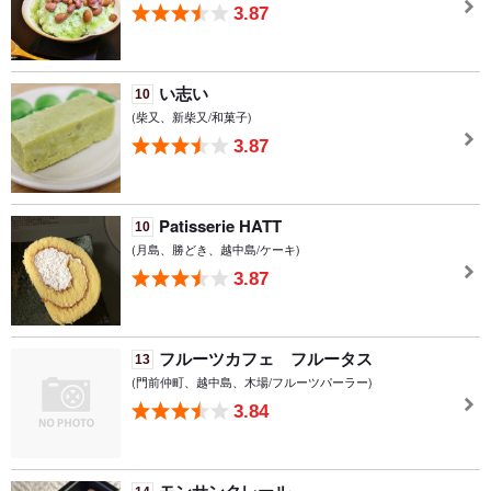
3.87
い志い
10
(柴又、新柴又/和菓子)
3.87
Patisserie HATT
10
(月島、勝どき、越中島/ケーキ)
3.87
フルーツカフェ フルータス
13
(門前仲町、越中島、木場/フルーツパーラー)
3.84