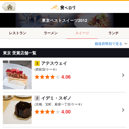
東京
ベスト
スイーツ
2012
レストラン
ラーメン
スイーツ
ランチ
都道府県別で見る
東京 受賞店舗一覧
アテスウェイ
1
(西荻窪/ケーキ)
4.06
イデミ・スギノ
2
(京橋、宝町、銀座一丁目/ケーキ)
4.00