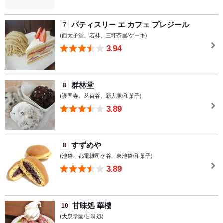
パティスリー エ カフェ プレジール
7
(西太子堂、若林、三軒茶屋/ケーキ)
3.94
群林堂
8
(護国寺、茗荷谷、新大塚/和菓子)
3.89
すずめや
8
(池袋、都電雑司ケ谷、東池袋/和菓子)
3.89
甘味処 華樓
10
(大泉学園/甘味処)