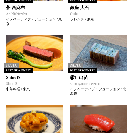
蒼 西麻布
銀座 大石
Ao Nishiazabu
Oishi
イノベーティブ・フュージョン / 東
フレンチ / 東京
京
ShinoiS
霜止出苗
ShinoiS
shimoyamitenaeizuru
中華料理 / 東京
イノベーティブ・フュージョン / 北
海道