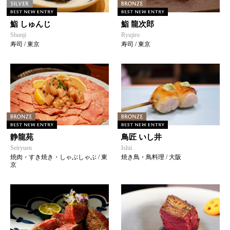
鮨 しゅんじ
鮨 龍次郎
Shunji
Ryujiro
寿司 / 東京
寿司 / 東京
静龍苑
鳥匠 いし井
Seiryuen
Ishii
焼肉・すき焼き・しゃぶしゃぶ / 東
焼き鳥・鳥料理 / 大阪
京