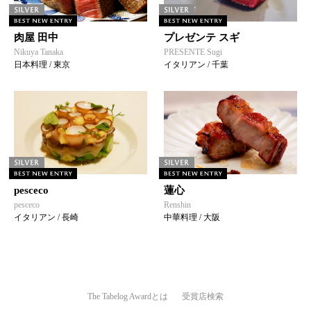
肉屋 田中
プレゼンテ スギ
Nikuya Tanaka
PRESENTE Sugi
日本料理 / 東京
イタリアン / 千葉
pesceco
蓮心
pesceco
Renshin
イタリアン / 長崎
中華料理 / 大阪
The Tabelog Awardとは
受賞店検索