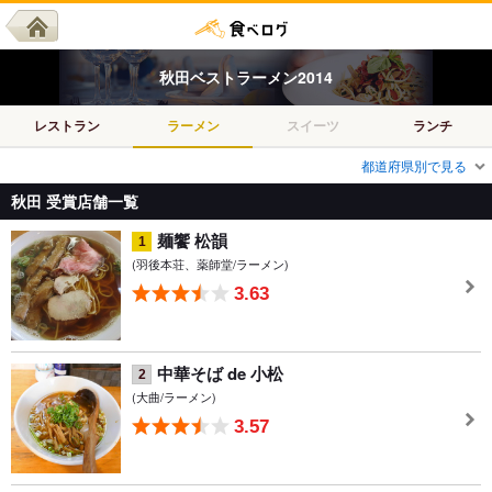
秋田
ベスト
ラーメン
2014
レストラン
ラーメン
スイーツ
ランチ
都道府県別で見る
秋田 受賞店舗一覧
麺饗 松韻
1
(羽後本荘、薬師堂/ラーメン)
3.63
中華そば de 小松
2
(大曲/ラーメン)
3.57