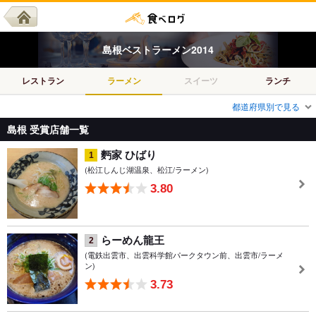
島根
ベスト
ラーメン
2014
レストラン
ラーメン
スイーツ
ランチ
都道府県別で見る
島根 受賞店舗一覧
麪家 ひばり
1
(松江しんじ湖温泉、松江/ラーメン)
3.80
らーめん龍王
2
(電鉄出雲市、出雲科学館パークタウン前、出雲市/ラーメ
ン)
3.73