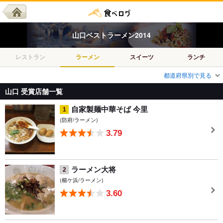
山口
ベスト
ラーメン
2014
レストラン
ラーメン
スイーツ
ランチ
都道府県別で見る
山口 受賞店舗一覧
自家製麺中華そば 今里
1
(防府/ラーメン)
3.79
ラーメン大将
2
(櫛ケ浜/ラーメン)
3.60