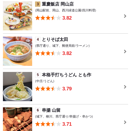
重慶飯店 岡山店
3
(岡山駅前、岡山、西川緑道公園/四川料理)
3.82
とりそば太田
4
(県庁通り、城下、郵便局前/ラーメン)
3.82
本格手打ちうどん とも作
5
(中庄/うどん)
3.79
串揚 山留
6
(城下、柳川、県庁通り/串揚げ・串かつ)
3.71