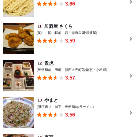
3.66
居酒屋 さくら
11
(岡山、岡山駅前、西川緑道公園/居酒屋)
3.59
景虎
12
(郵便局前、田町、新西大寺町筋/割烹・小料理)
3.57
やまと
13
(県庁通り、城下、郵便局前/ラーメン)
3.56