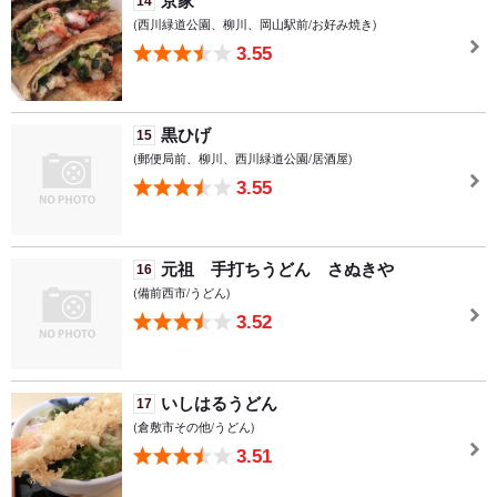
京家
14
(西川緑道公園、柳川、岡山駅前/お好み焼き)
3.55
黒ひげ
15
(郵便局前、柳川、西川緑道公園/居酒屋)
3.55
元祖 手打ちうどん さぬきや
16
(備前西市/うどん)
3.52
いしはるうどん
17
(倉敷市その他/うどん)
3.51