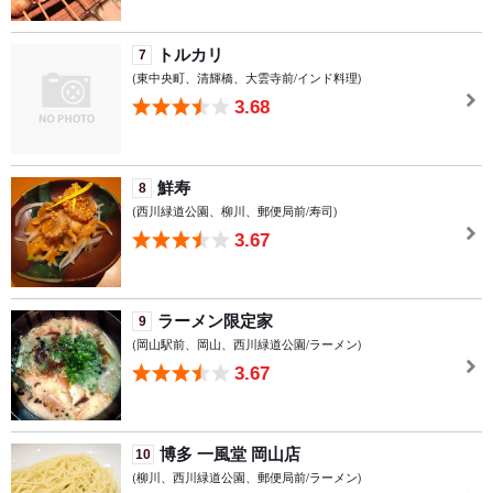
トルカリ
7
(東中央町、清輝橋、大雲寺前/インド料理)
3.68
鮮寿
8
(西川緑道公園、柳川、郵便局前/寿司)
3.67
ラーメン限定家
9
(岡山駅前、岡山、西川緑道公園/ラーメン)
3.67
博多 一風堂 岡山店
10
(柳川、西川緑道公園、郵便局前/ラーメン)