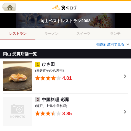
岡山
ベスト
レストラン
2008
レストラン
ラーメン
スイーツ
ランチ
都道府県別で見る
岡山 受賞店舗一覧
ひさ田
1
(赤磐市その他/寿司)
4.01
中国料理 彩鳳
2
(瀬戸、上道/中華料理)
3.85