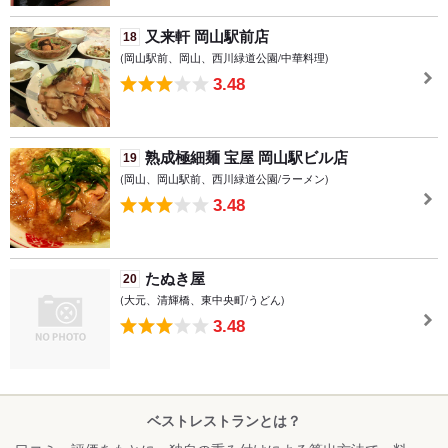
又来軒 岡山駅前店
18
(岡山駅前、岡山、西川緑道公園/中華料理)
3.48
熟成極細麺 宝屋 岡山駅ビル店
19
(岡山、岡山駅前、西川緑道公園/ラーメン)
3.48
たぬき屋
20
(大元、清輝橋、東中央町/うどん)
3.48
ベストレストランとは？