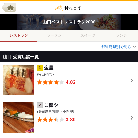
山口
ベスト
レストラン
2008
レストラン
ラーメン
スイーツ
ランチ
都道府県別で見る
山口 受賞店舗一覧
金星
1
(徳山/寿司)
4.03
こ熊や
2
(湯田温泉/割烹・小料理)
3.89