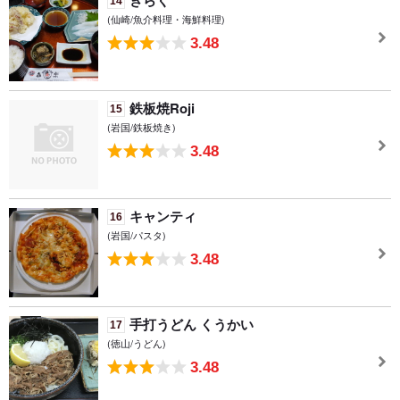
きらく
14
(仙崎/魚介料理・海鮮料理)
3.48
鉄板焼Roji
15
(岩国/鉄板焼き)
3.48
キャンティ
16
(岩国/パスタ)
3.48
手打うどん くうかい
17
(徳山/うどん)
3.48