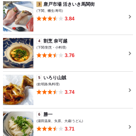
唐戸市場 活きいき馬関街
3
(下関、幡生/寿司)
3.84
割烹 奈可越
4
(下関/割烹・小料理)
3.76
いろり山賊
5
(欽明路/鳥料理)
3.74
勝一
6
(湯田温泉、矢原、大歳/うどん)
3.71