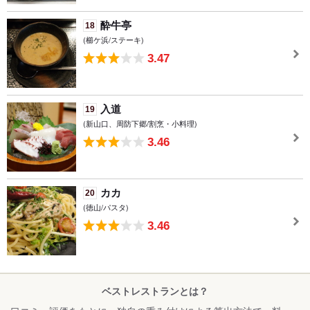
酔牛亭
18
(櫛ケ浜/ステーキ)
3.47
入道
19
(新山口、周防下郷/割烹・小料理)
3.46
カカ
20
(徳山/パスタ)
3.46
ベストレストランとは？