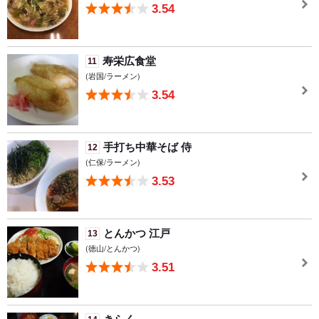
3.54
寿栄広食堂
11
(岩国/ラーメン)
3.54
手打ち中華そば 侍
12
(仁保/ラーメン)
3.53
とんかつ 江戸
13
(徳山/とんかつ)
3.51