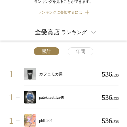
ランキングを見ることができます。
ランキングに参加するには
全受賞店
ランキング
累計
年間
1
536
カフェモカ男
/
536
1
536
pateknautilus40
/
536
1
536
phili204
/
536