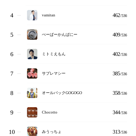
4
462
vamitan
/
536
5
409
ぺーぱーかんぱにー
/
536
6
402
ミトミえもん
/
536
7
385
サプレマシー
/
536
8
358
オールバックGOGOGO
/
536
9
344
Chocotto
/
536
10
313
みうっちょ
/
536