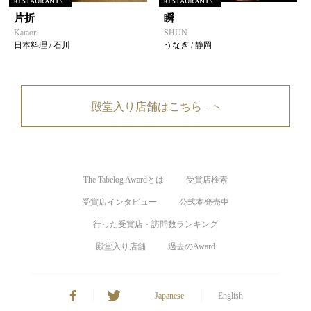
片折
瞬
Kataori
SHUN
日本料理 / 石川
うなぎ / 静岡
殿堂入り店舗はこちら
The Tabelog Awardとは
受賞店検索
受賞店インタビュー
公式本発売中
行った受賞店・訪問数ランキング
殿堂入り店舗
過去のAward
Japanese
English