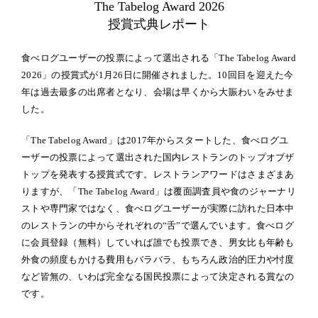
The Tabelog Award 2026
授賞式典レポート
食べログユーザーの投票によって選出される「The Tabelog Award
2026」の授賞式が1月26日に開催されました。10回目を迎えた今
年は過去最多の出席者となり、会場は早くから大賑わいをみせま
した。
「The Tabelog Award」は2017年からスタートした、食べログユ
ーザーの投票によって選出された国内レストランのトップオブザ
トップを発表する授賞式です。レストランアワードはさまざまあ
りますが、「The Tabelog Award」は覆面調査員や食のジャーナリ
ストや専門家ではなく、食べログユーザーが実際に訪れた日本中
のレストランの中からそれぞれの“舌”で選んでいます。食べログ
に会員登録（無料）していれば誰でも投票でき、男女比も年齢も
外食の頻度もかける費用もバラバラ、もちろん政治的圧力や忖度
など皆無の、いわば完全なる国民投票によって決定される賞なの
です。