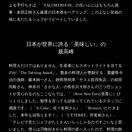
よる手打ちそば、「SALUMERIA 69」の生ハムにはもちろん酒
番・多田正樹さん厳選の日本酒をペアリング。この上ない至福の
味に名だたるシェフがリピートしていました。
日本が世界に誇る「美味しい」の
最高峰
料理人だけではありません。生産者にもスポットライトを当てる
のが「The Tabelog Award」。数多の料理人が懇願する、愛媛県今
治の漁師、藤本純一さん、静岡県焼津「サスエ前田魚店」の前田
尚毅さん、神奈川「さかな人」の長谷川大樹さんの三つ巴ショッ
トが見られるのもここならでは。「（Best New Entry受賞に）び
っくりしました。無理を言っても頑張ってくれているスタッフに
感謝です」（「Ji-Cube」佐々友和さん）、「Bronzeいただきま
した。来年も頑張ります！」（「L’ETERRE」田篭彬さん）、
「テレビで見たシェフがたくさんいらっしゃるのですごいなと思
いました。僕らは刃物好きから料理の道へ入ったので、料理の師