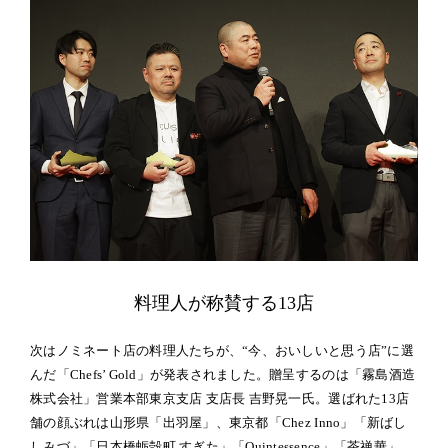
料理人が称賛する13店
次はノミネート店の料理人たちが、“今、おいしいと思う店”に選
んだ「Chefs’ Gold」が発表されました。贈呈するのは「霧島酒造
株式会社」営業本部東京支店 支店長 吉野晃一氏。選ばれた13店
舗の顔ぶれは山形県「出羽屋」、東京都「Chez Inno」「新ばし
しみづ」「日本橋蛎殻町 すぎた」「Quintessence」「茶禅華」