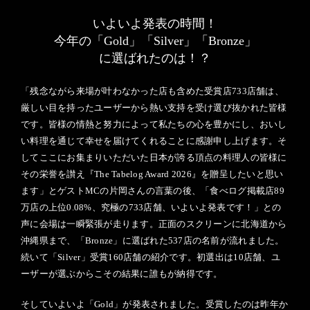
いよいよ発表の時間！
今年の「Gold」「Silver」「Bronze」
に選ばれたのは！？
「残念ながら来場が叶わなかった店も含めた受賞店733店舗は、
厳しい目を持ったユーザーから熱い支持を受け選び抜かれた皆様
です。皆様の情熱と努力によって私たちの心を豊かにし、おいし
い料理を通じて幸せを届けてくれることに感謝申し上げます。そ
してここにお集まりいただいた日本が誇る頂点の料理人の皆様に
その栄誉を讃え『The Tabelog Award 2026』を贈呈したいと思い
ます」とゲストMCの片岡さんの言葉の後、「食べログ掲載店89
万店の上位0.08%、究極の733店舗、いよいよ発表です！」との
声に会場は一瞬緊張が走ります。正面のスクリーンに北海道から
沖縄県まで、「Bronze」に選ばれた537店の名前が流れました。
続いて「Silver」受賞160店舗の紹介です。初選出は10店舗、ユ
ーザーが選ぶからこその結果に誰もが納得です。
そしていよいよ「Gold」が発表されました。受賞したのは昨年か