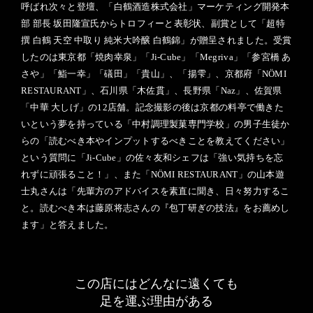
呼ばれ次々と登壇、「白鶴酒造株式会社」マーケティング開発本
部 部長 坂田隆宣氏からトロフィーと表彰状、副賞として「超特
撰 白鶴 天空 中取り 純米大吟醸 白鶴錦」が贈呈されました。受賞
したのは東京都「焼肉幸泉」「Ji-Cube」「Megriva」「参宮橋 あ
さや」「鮨一幸」「礒田」「貴山」、「揚雫」、京都府「NÖMI
RESTAURANT」、石川県「木佐貫」、長野県「Naz」、佐賀県
「中華 大しげ」の12店舗。記念撮影の後は京都の料亭で働きた
いという夢を持っている「中村調理製菓専門学校」の男子生徒か
らの「読むべき本やインプットするべきことを教えてください」
という質問に「Ji-Cube」の佐々友和シェフは「強い気持ちを忘
れずに頑張ること！」、また「NÖMI RESTAURANT」の山本遊
士丸さんは「先輩方のアドバイスを素直に聞き、日々努力するこ
と。読むべき本は藤原将志さんの『包丁研ぎの技法』をお薦めし
ます」と答えました。
この店にはどんなに遠くても
足を運ぶ理由がある