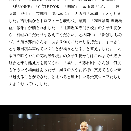
「SÉZANNE」「C ÔTE D’OR」「明寂」、富山県「L’évo」、静
岡県「成生」、京都府「徳ハ本也」、大阪府「本湖月」となりま
した。吉野氏からトロフィーと表彰状、副賞に「霧島酒造 黒霧島
益々繁栄」が贈られました。「辻調理師専門学校」の女子生徒か
ら「料理のこだわりを教えてください」との問いに「新ばし しみ
づ」の清水邦浩さんは「あまり強くこだわりを持たず、すべきこ
とを毎日積み重ねていくことが成果となる」と答えました。「大
阪府立咲くやこの花高等学校」の女子生徒からはこれまでの挫折
経験と乗り越え方を質問され、「成生」の志村剛生さんは「何度
もそういう場面はあったが、周りの人やお客様に支えてもらい乗
り越えることができた」と述べると壇上にいる受賞シェフたちも
大きく頷いていました。