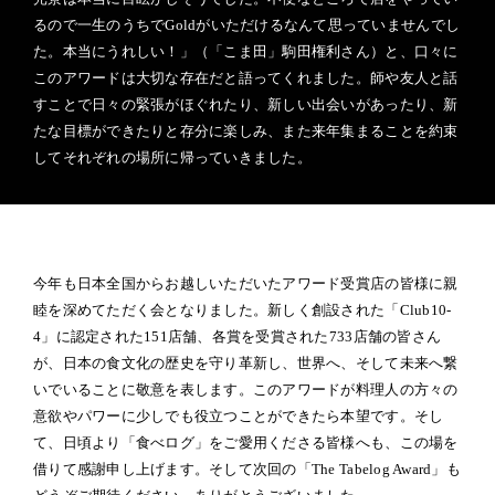
るので一生のうちでGoldがいただけるなんて思っていませんでし
た。本当にうれしい！」（「こま田」駒田権利さん）と、口々に
このアワードは大切な存在だと語ってくれました。師や友人と話
すことで日々の緊張がほぐれたり、新しい出会いがあったり、新
たな目標ができたりと存分に楽しみ、また来年集まることを約束
してそれぞれの場所に帰っていきました。
今年も日本全国からお越しいただいたアワード受賞店の皆様に親
睦を深めてただく会となりました。新しく創設された「Club10-
4」に認定された151店舗、各賞を受賞された733店舗の皆さん
が、日本の食文化の歴史を守り革新し、世界へ、そして未来へ繋
いでいることに敬意を表します。このアワードが料理人の方々の
意欲やパワーに少しでも役立つことができたら本望です。そし
て、日頃より「食べログ」をご愛用くださる皆様へも、この場を
借りて感謝申し上げます。そして次回の「The Tabelog Award」も