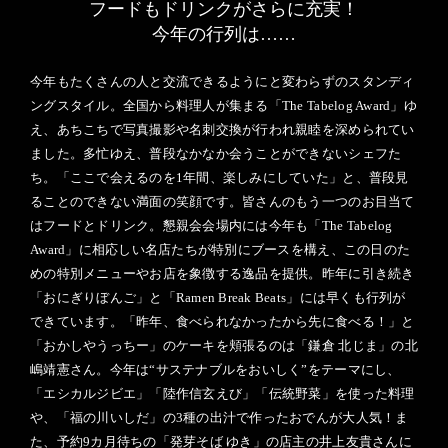
フードもドリンクがさらに充実！
今年の行列は……
今年もたくさんの人と交流できるようにと変わらずのスタンディ
ングスタイル。全国から料理人が集まる「The Tabelog Award」ゆ
え、あちこちで写真撮影や名刺交換が行われ親睦を深められてい
ました。多忙ゆえ、普段なかなか会うことができないシェフた
ち。「ここで会えるのを1年間、楽しみにしていた」と、普段見
ることのできない満面の笑顔です。皆さんのもう一つのお目当て
はフードとドリンク。懇親会会場内には今年も「The Tabelog
Award」に相応しい名店たちが特別にブースを構え、この日のた
めの特別メニューやお店を象徴する逸品を提供。昨年に引き続き
「おにぎりぼんご」と「Ramen Break Beats」には早くも行列が
できています。「昨年、食べられなかったから先に食べる！」と
「おかしやうっちー」のケーキを頬張るのは「鎌倉 北じま」の北
嶋靖憲さん。今年は“サステナブルをおいしく”をテーマにし、
「エシカルジビエ」「陸作信玄えび」「伝統野菜」を使った料理
や、「福の川いしだ」の3種の出汁で作ったおでんが大人気！ま
た、予約9カ月待ちの「発芽そば ゆき」の店主の井上友貴さんに