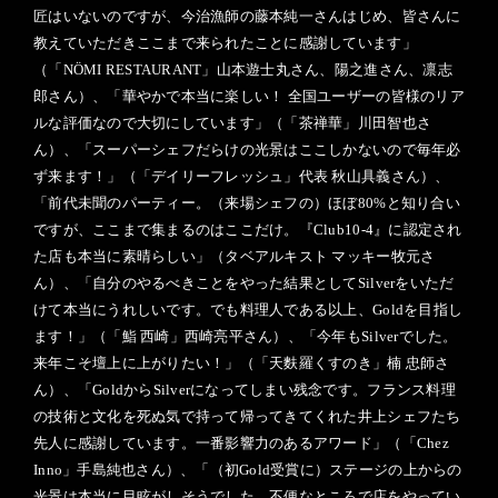
匠はいないのですが、今治漁師の藤本純一さんはじめ、皆さんに
教えていただきここまで来られたことに感謝しています」
（「NÖMI RESTAURANT」山本遊士丸さん、陽之進さん、凛志
郎さん）、「華やかで本当に楽しい！ 全国ユーザーの皆様のリア
ルな評価なので大切にしています」（「茶禅華」川田智也さ
ん）、「スーパーシェフだらけの光景はここしかないので毎年必
ず来ます！」（「デイリーフレッシュ」代表 秋山具義さん）、
「前代未聞のパーティー。（来場シェフの）ほぼ80%と知り合い
ですが、ここまで集まるのはここだけ。『Club10-4』に認定され
た店も本当に素晴らしい」（タベアルキスト マッキー牧元さ
ん）、「自分のやるべきことをやった結果としてSilverをいただ
けて本当にうれしいです。でも料理人である以上、Goldを目指し
ます！」（「鮨 西崎」西崎亮平さん）、「今年もSilverでした。
来年こそ壇上に上がりたい！」（「天麩羅くすのき」楠 忠師さ
ん）、「GoldからSilverになってしまい残念です。フランス料理
の技術と文化を死ぬ気で持って帰ってきてくれた井上シェフたち
先人に感謝しています。一番影響力のあるアワード」（「Chez
Inno」手島純也さん）、「（初Gold受賞に）ステージの上からの
光景は本当に目眩がしそうでした。不便なところで店をやってい