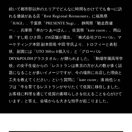
続いて都市部以外のエリアでどんなに時間をかけてでも食べに訪
れる価値がある店「Best Regional Restaurants」に福島県
「HAGI」、千葉県「PRESENTE Sugi」、静岡県「馳走西健
一」、兵庫県「串かつ あーぼん」、佐賀県「kate cuore」、岡山
県「すし処 ひさ田」の6店舗が選出。「株式会社グローバル」マ
ーケティング本部 副本部長 中田 学氏より、トロフィーと表彰
状、副賞には「UTO 360cc 6個入り」と「グローバル
DRY&POLISHグラスタオル」が贈られました。「駒場学園高等学
校」の女子生徒からの「レストランは東京の方が人の数が多く話
題になることが多いイメージですが、今の場所に出店した理由と
工夫を教えてください」という質問に「kate cuore」湊 純也シェ
フは「牛を育てるレストランがやりたくて佐賀に移住しました。
お客様に料理を通じて佐賀の素晴らしさを伝えることを心がけて
います」と答え、会場からも大きな拍手が起こりました。