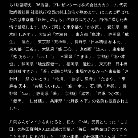
ら1店舗増え、36店舗。プレゼンターは株式会社カカクコム 代表
取締役社長 社長執行役員の村上敦浩が務めます。はじめに呼ばれ
たのは東京都「銀座しのはら」の篠原武将さん。自信に満ちた表
情で登壇します。続いて同じく東京都の「かさ原」、愛知県「橦
木町 しみず」、大阪府「本湖月」、東京都「島津」、静岡県「成
生」「温石」、東京都「茶禅華」、長野県「日本料理 柚木元」、
東京都「三谷」、大阪府「鮨 三心」、京都府「道人」、東京都
「鮨 あらい」「aca 1゜」、三重県「こま田」、京都府「徳ハ本
也」、静岡県「馳走西健一」、福岡県「近松」、東京都「日本橋
蛎殻町 すぎた」「蒼」の順に登壇。来場できなかった東京都「さ
わ田」「鮨 さいとう」「松川」「新ばし 星野」「たきや」「東
麻布 天本」「赤坂 らいもん」「鮨 一幸」、石川県「片折」、長
野県「Naz」、静岡県「瞬」、京都府「緒方」「啐啄 つか本」
「飯田」「仁修樓」、兵庫県「北野坂 木下」の名前も披露されま
した。
片岡さんがマイクを向けると、初の「Gold」受賞となった「こま
田」の駒田権利さんは感謝の言葉と「毎日一生懸命自分のできる
ことを出し切るだけ」と、「徳ハ本也」の松本進也さんは「ここ