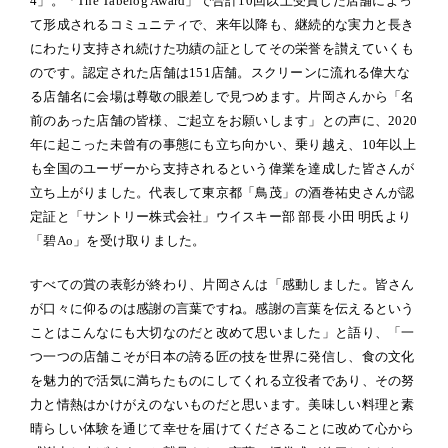
4」。「The Tabelog Award」で合計10回以上受賞した店舗によっ
て形成されるコミュニティで、来年以降も、継続的な実力と長き
にわたり支持され続けた功績の証としてその栄誉を讃えていくも
のです。認定された店舗は151店舗。スクリーンに流れる偉大な
る店舗名に会場は尊敬の眼差しで見つめます。片岡さんから「名
前のあった店舗の皆様、ご起立をお願いします」との声に、2020
年に起こった未曾有の事態にも立ち向かい、乗り越え、10年以上
も全国のユーザーから支持されるという偉業を達成した皆さんが
立ち上がりました。代表して東京都「鳥茂」の酒巻祐史さんが認
定証と「サントリー株式会社」ウイスキー部 部長 小田 明氏より
「碧Ao」を受け取りました。
すべての賞の表彰が終わり、片岡さんは「感動しました。皆さん
が口々に仰るのは感謝の言葉ですね。感謝の言葉を伝えるという
ことはこんなにも大切なのだと改めて思いました」と語り、「一
つ一つの店舗こそが日本の誇る匠の技を世界に発信し、食の文化
を魅力的で活気に満ちたものにしてくれる立役者であり、その努
力と情熱はかけがえのないものだと思います。美味しい料理と素
晴らしい体験を通じて幸せを届けてくださることに改めて心から