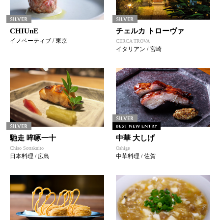
CHIUnE
チェルカ トローヴァ
イノベーティブ / 東京
CERCA TROVA
イタリアン / 宮崎
馳走 啐啄一十
中華 大しげ
Chiso Sottakuito
Oshige
日本料理 / 広島
中華料理 / 佐賀