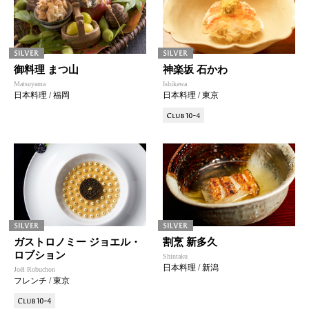
御料理 まつ山
神楽坂 石かわ
Matsuyama
Ishikawa
日本料理 / 福岡
日本料理 / 東京
ガストロノミー ジョエル・
割烹 新多久
ロブション
Shintaku
日本料理 / 新潟
Joël Robuchon
フレンチ / 東京