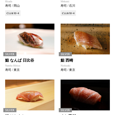
Hisada
Mekumi
寿司 / 岡山
寿司 / 石川
鮨 なんば 日比谷
鮨 西崎
Namba Hibiya
Nishizaki
寿司 / 東京
寿司 / 東京