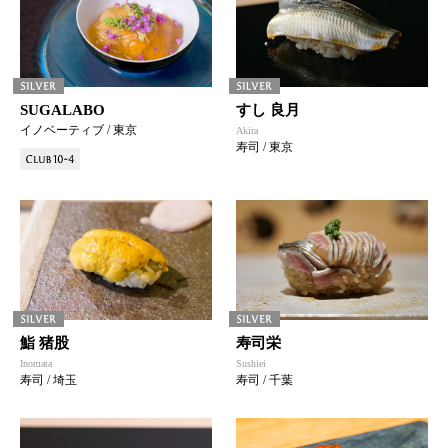
SUGALABO
すし 良月
イノベーティブ / 東京
Akira
寿司 / 東京
鮨 猪股
寿司栄
Inomata
Sushiei
寿司 / 埼玉
寿司 / 千葉