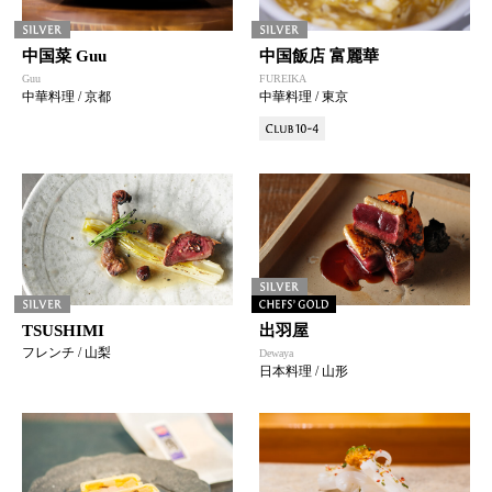
中国菜 Guu
中国飯店 富麗華
Guu
FUREIKA
中華料理 / 京都
中華料理 / 東京
TSUSHIMI
出羽屋
フレンチ / 山梨
Dewaya
日本料理 / 山形