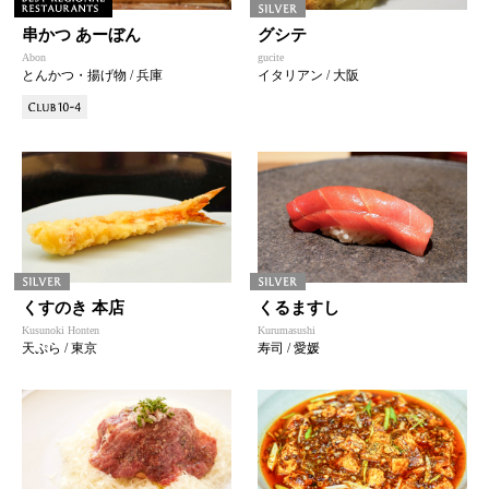
串かつ あーぼん
グシテ
Abon
gucite
とんかつ・揚げ物 / 兵庫
イタリアン / 大阪
くすのき 本店
くるますし
Kusunoki Honten
Kurumasushi
天ぷら / 東京
寿司 / 愛媛