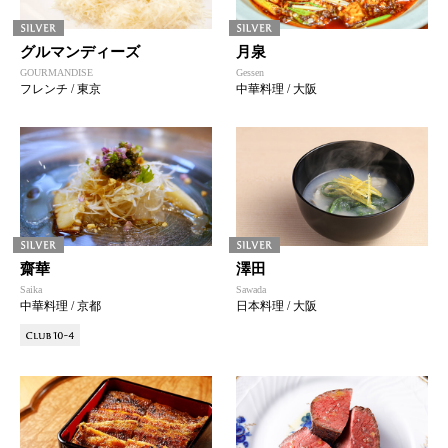
グルマンディーズ
月泉
GOURMANDISE
Gessen
フレンチ / 東京
中華料理 / 大阪
齋華
澤田
Saika
Sawada
中華料理 / 京都
日本料理 / 大阪