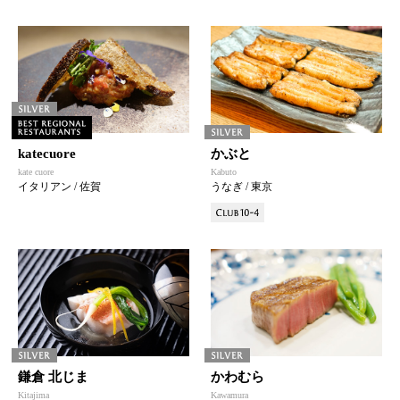
katecuore
かぶと
kate cuore
Kabuto
イタリアン / 佐賀
うなぎ / 東京
鎌倉 北じま
かわむら
Kitajima
Kawamura