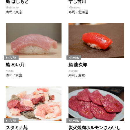
鮨 はしもと
すし宮川
Hashimoto
Miyakawa
寿司 / 東京
寿司 / 北海道
鮨 めい乃
鮨 龍次郎
Meino
Ryujiro
寿司 / 東京
寿司 / 東京
スタミナ苑
炭火焼肉ホルモンさわいし