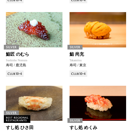
鮨匠 のむら
鮨 尚充
Sushisho Nomura
Takamitsu
寿司 / 鹿児島
寿司 / 東京
すし処 ひさ田
すし処 めくみ