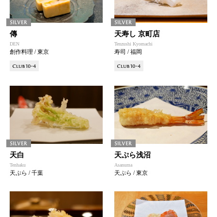
傳
天寿し 京町店
DEN
Tenzushi Kyomachi
創作料理 / 東京
寿司 / 福岡
天白
天ぷら浅沼
Tenhaku
Asanuma
天ぷら / 千葉
天ぷら / 東京