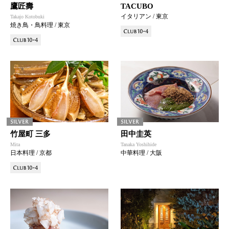
鷹匠壽
TACUBO
イタリアン / 東京
Takajo Kotobuki
焼き鳥・鳥料理 / 東京
竹屋町 三多
田中圭英
Mita
Tanaka Yoshihide
日本料理 / 京都
中華料理 / 大阪