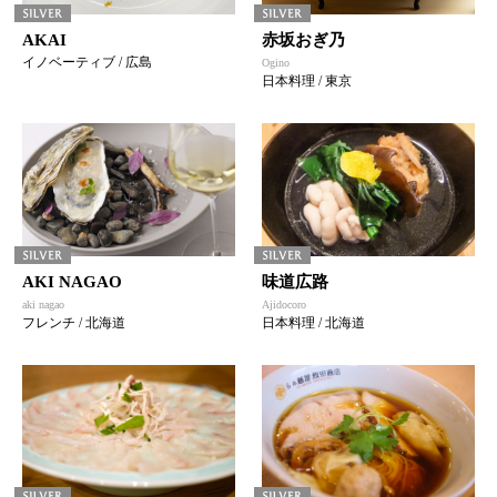
AKAI
赤坂おぎ乃
イノベーティブ / 広島
Ogino
日本料理 / 東京
AKI NAGAO
味道広路
aki nagao
Ajidocoro
フレンチ / 北海道
日本料理 / 北海道