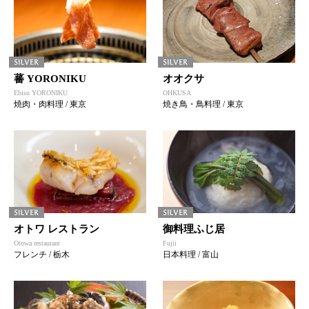
蕃 YORONIKU
オオクサ
Ebisu YORONIKU
OHKUSA
焼肉・肉料理 / 東京
焼き鳥・鳥料理 / 東京
オトワ レストラン
御料理ふじ居
Otowa restaurant
Fujii
フレンチ / 栃木
日本料理 / 富山