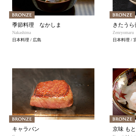
季節料理 なかしま
きたうら
Nakashima
Zenryomaru
日本料理 / 広島
日本料理 / 
キャラバン
京味 も