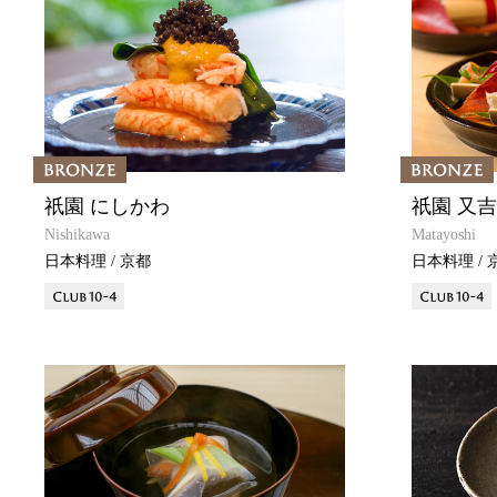
祇園 にしかわ
祇園 又吉
Nishikawa
Matayoshi
日本料理 / 京都
日本料理 / 