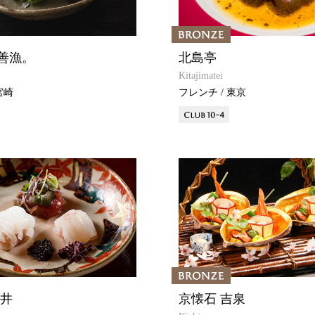
善漁。
北島亭
Kitajimatei
宮崎
フレンチ / 東京
と井
京懐石 吉泉