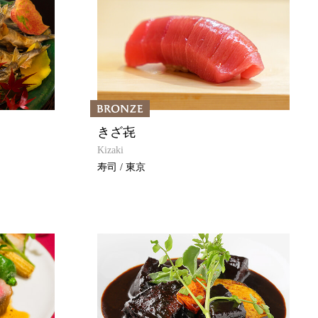
きざ㐂
Kizaki
寿司 / 東京