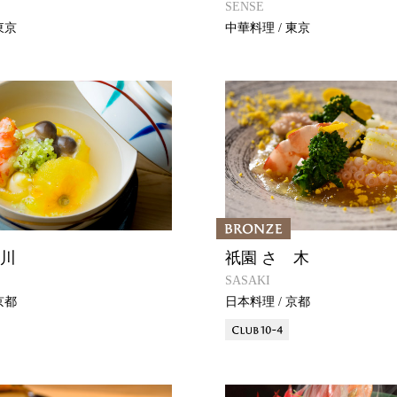
SENSE
東京
中華料理 / 東京
阪川
祇園 さゝ木
SASAKI
京都
日本料理 / 京都