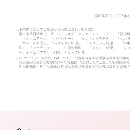
選出基準日：2026年3
以下条件に該当する店舗から点数上位100店を選出
・選出基準日時点で、第一ジャンルが「アジア・エスニック」、「韓国
「ベトナム料理」、「バインミー」、「インドネシア料理」、「シン
「ネパール料理」、「パキスタン料理」、「スリランカ料理」、「中
理」、「ファラフェル」、「中南米料理」、「メキシコ料理」、「タ
理」または「アフリカ料理」となっている
※TOKYOエリア…東京都、EASTエリア…北海道/青森県/岩手県/宮城県/秋田県/山
潟県/山梨県/長野県/岐阜県/静岡県/愛知県、WESTエリア…富山県/石川県/福井
県/島根県/岡山県/広島県/山口県/徳島県/香川県/愛媛県/高知県/福岡県/佐賀県/