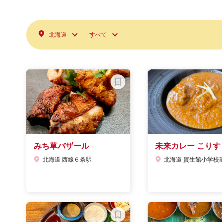
北海道
すべて
みち草バザール
未来カレー こりす
北海道 西線６条駅
北海道 資生館小学校