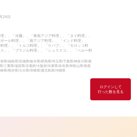
月24日
料理」、「冷麺」、「東南アジア料理」、「タイ料理」、
ガポール料理」、「南アジア料理」、「インド料理」、
東料理」、「トルコ料理」、「ケバブ」、「モロッコ料
コス」、「ブラジル料理」、「シュラスコ」、「ペルー料
形県/福島県/茨城県/栃木県/群馬県/埼玉県/千葉県/神奈川県/新
県/三重県/滋賀県/京都府/大阪府/兵庫県/奈良県/和歌山県/鳥取
長崎県/熊本県/大分県/宮崎県/鹿児島県/沖縄県
ログインして
行った数を見る