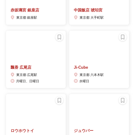
赤坂璃宮 銀座店
中国飯店 琥珀宮
東京都 銀座駅
東京都 大手町駅
飄香 広尾店
Ji-Cube
東京都 広尾駅
東京都 六本木駅
月曜日、日曜日
水曜日
ロウホウトイ
ジュウバー