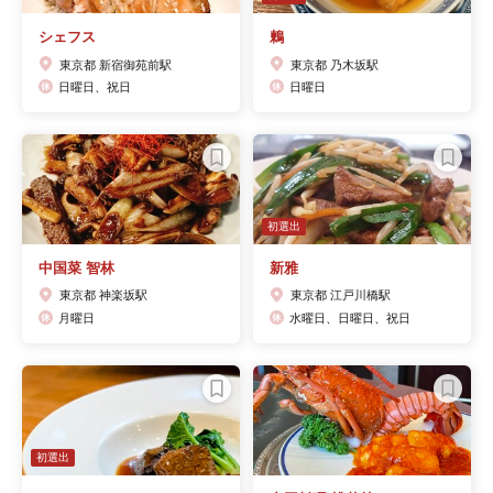
シェフス
鶫
東京都 新宿御苑前駅
東京都 乃木坂駅
日曜日、祝日
日曜日
初選出
中国菜 智林
新雅
東京都 神楽坂駅
東京都 江戸川橋駅
月曜日
水曜日、日曜日、祝日
初選出