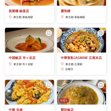
筑紫樓 銀座店
蜃気楼
東京都 東銀座駅
東京都 新板橋駅
中国飯店 市ヶ谷店
中華香彩JASMINE 広尾本店
東京都 市ケ谷駅
東京都 広尾駅
水曜日
初選出
中華 兆徳
賛田飯店