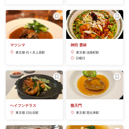
マツシマ
神田 雲林
東京都 代々木上原駅
東京都 淡路町駅
日曜日
ヘイフンテラス
龍天門
東京都 日比谷駅
東京都 恵比寿駅