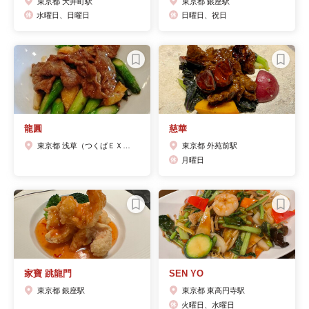
東京都 大井町駅
東京都 銀座駅
水曜日、日曜日
日曜日、祝日
龍圓
慈華
東京都 浅草（つくばＥＸＰ）駅
東京都 外苑前駅
月曜日
家寶 跳龍門
SEN YO
東京都 銀座駅
東京都 東高円寺駅
火曜日、水曜日