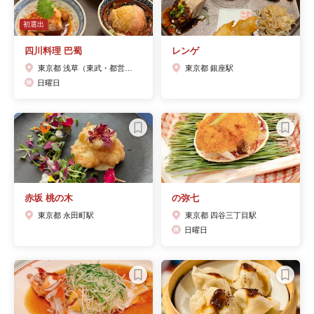
初選出
四川料理 巴蜀
レンゲ
東京都 浅草（東武・都営・メトロ）駅
東京都 銀座駅
日曜日
赤坂 桃の木
の弥七
東京都 永田町駅
東京都 四谷三丁目駅
日曜日