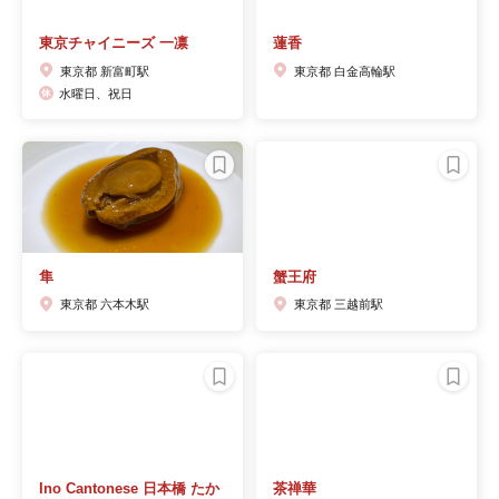
東京チャイニーズ 一凛
蓮香
東京都 新富町駅
東京都 白金高輪駅
水曜日、祝日
隼
蟹王府
東京都 六本木駅
東京都 三越前駅
Ino Cantonese 日本橋 たか
茶禅華