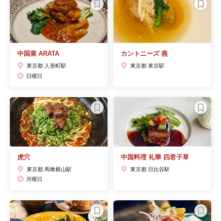
中国菜 ARATA
カントニーズ 燕
東京都 人形町駅
東京都 東京駅
日曜日
虎穴
中国料理 礼華 四君子草
東京都 馬喰横山駅
東京都 日比谷駅
月曜日