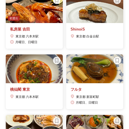
初選出
私房菜 吉田
ShinoiS
東京都 六本木駅
東京都 白金台駅
月曜日、日曜日
桃仙閣 東京
フルタ
東京都 六本木駅
東京都 新富町駅
月曜日、日曜日