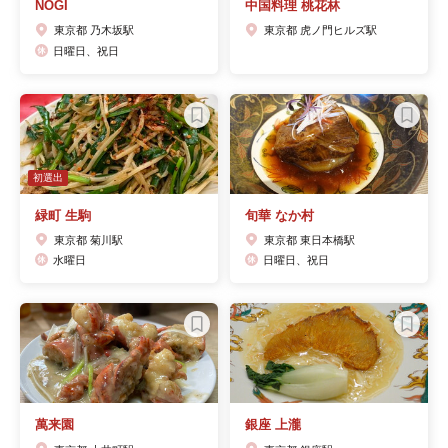
NOGI
中国料理 桃花林
東京都 乃木坂駅
東京都 虎ノ門ヒルズ駅
日曜日、祝日
初選出
緑町 生駒
旬華 なか村
東京都 菊川駅
東京都 東日本橋駅
水曜日
日曜日、祝日
萬来園
銀座 上瀧