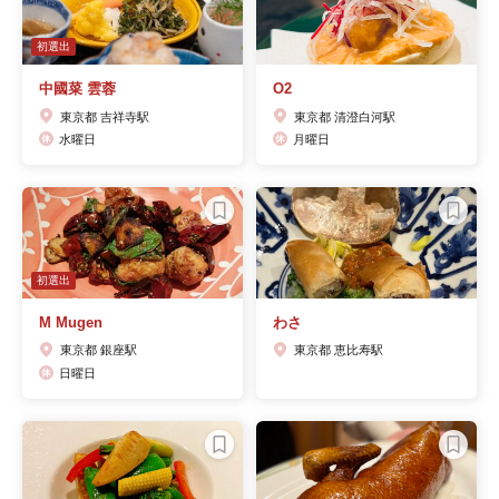
初選出
中國菜 雲蓉
O2
東京都 吉祥寺駅
東京都 清澄白河駅
水曜日
月曜日
初選出
M Mugen
わさ
東京都 銀座駅
東京都 恵比寿駅
日曜日