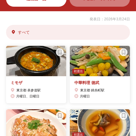
発表日：2026年3月24日
すべて
初選出
ミモザ
中華料理 徳武
東京都 表参道駅
東京都 錦糸町駅
月曜日、日曜日
月曜日
初選出