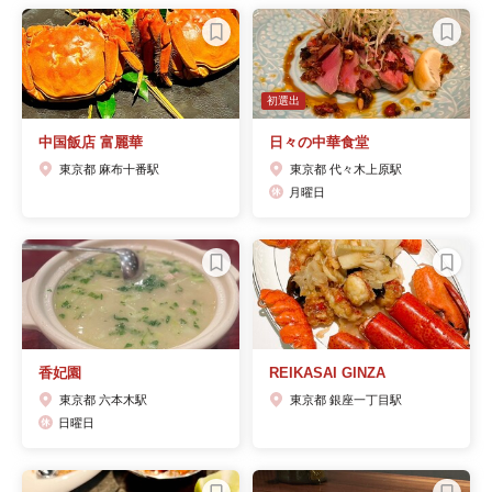
初選出
中国飯店 富麗華
日々の中華食堂
東京都 麻布十番駅
東京都 代々木上原駅
月曜日
香妃園
REIKASAI GINZA
東京都 六本木駅
東京都 銀座一丁目駅
日曜日