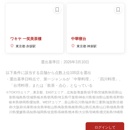
ワキヤ 一笑美茶樓
中華寝台
東京都 赤坂駅
東京都 神泉駅
選出基準日：2026年3月10日
以下条件に該当する店舗から点数上位100店を選出
・選出基準日時点で、第一ジャンルが「中華料理」、「四川料理」、
「台湾料理」または「飲茶・点心」となっている
※TOKYOエリア…東京都、EASTエリア…北海道/青森県/岩手県/宮城県/秋田県/山
形県/福島県/茨城県/栃木県/群馬県/埼玉県/千葉県/神奈川県/新潟県/山梨県/長野県/
岐阜県/静岡県/愛知県、WESTエリア…富山県/石川県/福井県/三重県/滋賀県/京都
府/大阪府/兵庫県/奈良県/和歌山県/鳥取県/島根県/岡山県/広島県/山口県/徳島県/香
川県/愛媛県/高知県/福岡県/佐賀県/長崎県/熊本県/大分県/宮崎県/鹿児島県/沖縄県
ログインして