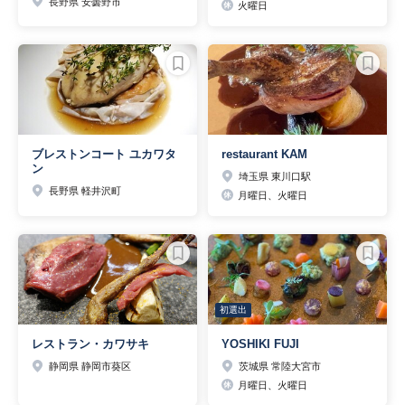
長野県 安曇野市
火曜日
ブレストンコート ユカワタ
restaurant KAM
ン
埼玉県 東川口駅
長野県 軽井沢町
月曜日、火曜日
初選出
レストラン・カワサキ
YOSHIKI FUJI
静岡県 静岡市葵区
茨城県 常陸大宮市
月曜日、火曜日