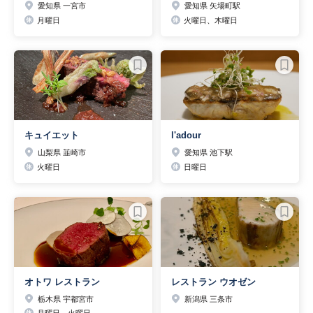
愛知県 一宮市
愛知県 矢場町駅
月曜日
火曜日、木曜日
キュイエット
l'adour
山梨県 韮崎市
愛知県 池下駅
火曜日
日曜日
オトワ レストラン
レストラン ウオゼン
栃木県 宇都宮市
新潟県 三条市