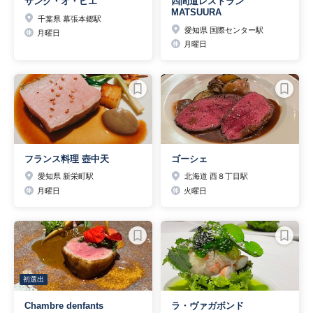
サンク・オ・ピエ
四間道レストラン
MATSUURA
千葉県 幕張本郷駅
愛知県 国際センター駅
月曜日
月曜日
フランス料理 壺中天
ゴーシェ
愛知県 新栄町駅
北海道 西８丁目駅
月曜日
火曜日
初選出
Chambre denfants
ラ・ヴァガボンド