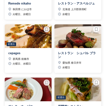
Remede nikaho
レストラン・アスペルジュ
秋田県 にかほ市
北海道 上川郡美瑛町
火曜日、水曜日
水曜日
初選出
cepages
レストラン シュバル ブラ
ン
群馬県 前橋市
愛知県 春日井市
火曜日、水曜日
水曜日
初選出