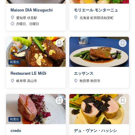
Maison DIA Mizuguchi
モリエール モンターニュ
愛知県 伏見駅
北海道 虻田郡倶知安町
月曜日、日曜日
初選出
Restaurant LE MiDi
エッサンス
岐阜県 高山市
秋田県 秋田市
初選出
credo
デュ・ヴァン・ハッシシ