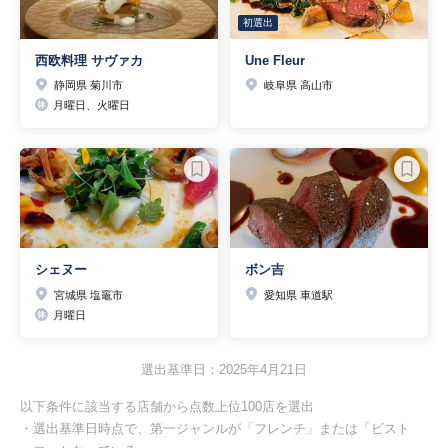
初選出
西欧料理 サヴァカ
Une Fleur
静岡県 菊川市
岐阜県 高山市
月曜日、火曜日
シェヌー
ボン吉
宮城県 塩竈市
愛知県 車道駅
月曜日
選出基準日：2025年4月21日
以下条件に該当する店舗から点数上位100店を選出
・選出基準日時点で、第一ジャンルが「フレンチ」または「ビスト