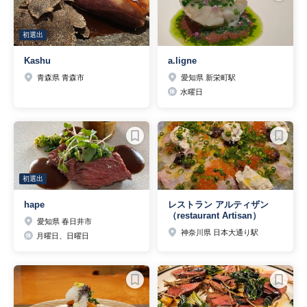
初選出
Kashu
a.ligne
青森県 青森市
愛知県 新栄町駅
水曜日
初選出
hape
レストラン アルティザン
（restaurant Artisan）
愛知県 春日井市
神奈川県 日本大通り駅
月曜日、日曜日