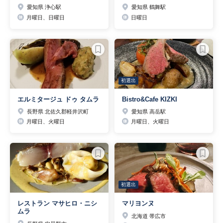
愛知県 浄心駅
愛知県 鶴舞駅
月曜日、日曜日
日曜日
初選出
エルミタージュ ドゥ タムラ
Bistro&Cafe KIZKI
長野県 北佐久郡軽井沢町
愛知県 高岳駅
月曜日、火曜日
月曜日、火曜日
初選出
レストラン マサヒロ・ニシ
マリヨンヌ
ムラ
北海道 帯広市