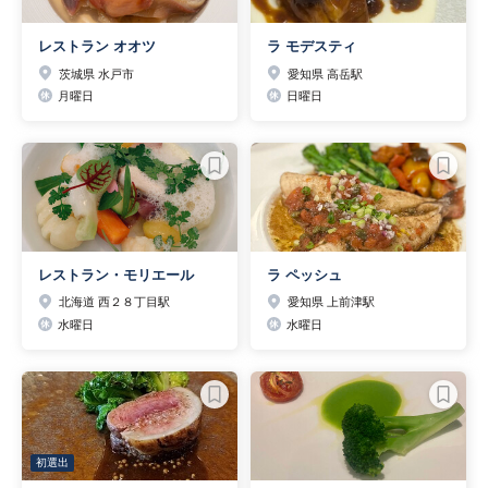
レストラン オオツ
ラ モデスティ
茨城県 水戸市
愛知県 高岳駅
月曜日
日曜日
レストラン・モリエール
ラ ペッシュ
北海道 西２８丁目駅
愛知県 上前津駅
水曜日
水曜日
初選出