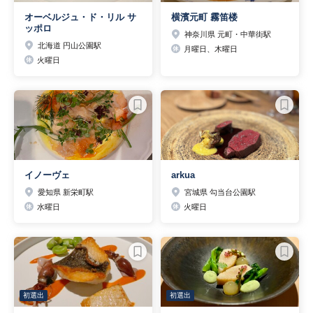
オーベルジュ・ド・リル サ
横濱元町 霧笛楼
ッポロ
神奈川県 元町・中華街駅
北海道 円山公園駅
月曜日、木曜日
火曜日
イノーヴェ
arkua
愛知県 新栄町駅
宮城県 勾当台公園駅
水曜日
火曜日
初選出
初選出