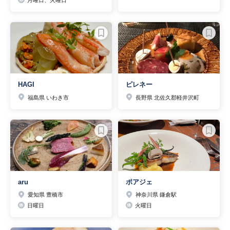
月曜日、火曜日
HAGI
ピレネー
福島県 いわき市
長野県 北佐久郡軽井沢町
aru
ポアジェ
愛知県 豊橋市
神奈川県 鎌倉駅
日曜日
火曜日