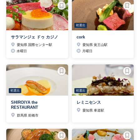
初選出
サラマンジェ ドゥ カジノ
cork
愛知県 国際センター駅
愛知県 覚王山駅
水曜日
月曜日
初選出
初選出
SHIROIYA the
レミニセンス
RESTAURANT
愛知県 車道駅
群馬県 前橋市