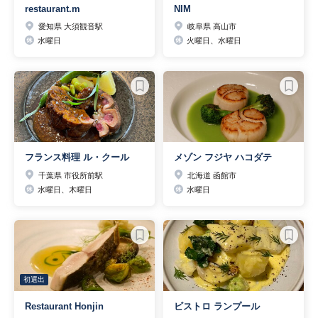
restaurant.m
NIM
愛知県 大須観音駅
岐阜県 高山市
水曜日
火曜日、水曜日
フランス料理 ル・クール
メゾン フジヤ ハコダテ
千葉県 市役所前駅
北海道 函館市
水曜日、木曜日
水曜日
初選出
Restaurant Honjin
ビストロ ランプール