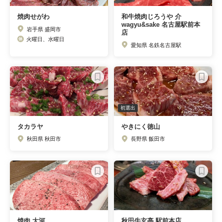
焼肉せがわ
和牛焼肉じろうや 介
wagyu&sake 名古屋駅前本
岩手県 盛岡市
店
火曜日、水曜日
愛知県 名鉄名古屋駅
初選出
タカラヤ
やきにく徳山
秋田県 秋田市
長野県 飯田市
焼肉 大河
秋田牛玄亭 駅前本店