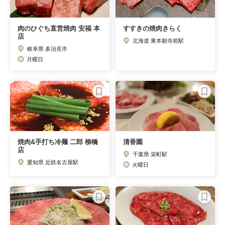
肉のひぐち直営焼肉 安福 本
すすきの焼肉きらく
店
北海道 東本願寺前駅
岐阜県 多治見市
月曜日
焼肉&手打ち冷麺 二郎 柳橋
清香園
店
千葉県 栄町駅
愛知県 近鉄名古屋駅
火曜日