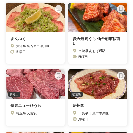
まんぷく
炭火焼肉ぐら 仙台朝市駅前
店
愛知県 名古屋市中川区
宮城県 あおば通駅
月曜日
日曜日
初選出
初選出
焼肉ニューひうち
房州園
埼玉県 大宮駅
千葉県 千葉市中央区
月曜日