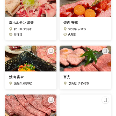
塩ホルモン 炭楽
焼肉 安萬
秋田県 大仙市
愛知県 安城市
月曜日
火曜日
焼肉 富や
富光
愛知県 鶴舞駅
群馬県 伊勢崎市