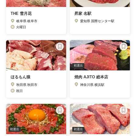
THE 雪月花
昇家 名駅
岐阜県 岐阜市
愛知県 国際センター駅
火曜日
初選出
ほるもん猿
焼肉 AJITO 総本店
秋田県 秋田市
神奈川県 横浜駅
祝日
初選出
初選出