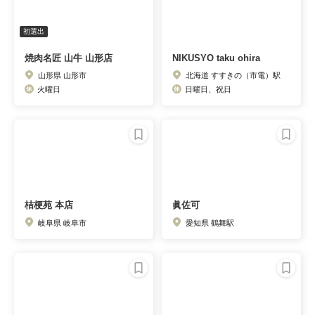
初選出
焼肉名匠 山牛 山形店
NIKUSYO taku ohira
山形県 山形市
北海道 すすきの（市電）駅
火曜日
日曜日、祝日
桔梗苑 本店
眞佐可
岐阜県 岐阜市
愛知県 鶴舞駅