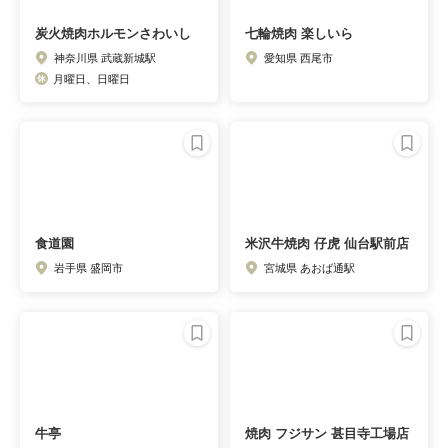
炭火焼肉ホルモンさわいし
七輪焼肉 楽しいら
神奈川県 武蔵新城駅
愛知県 西尾市
月曜日、日曜日
食道園
米沢牛焼肉 仔虎 仙台駅前店
岩手県 盛岡市
宮城県 あおば通駅
牛亭
焼肉 フジサン 甚目寺工場店