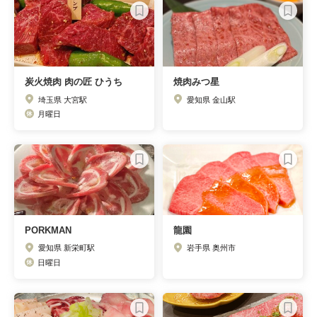
炭火焼肉 肉の匠 ひうち
焼肉みつ星
埼玉県 大宮駅
愛知県 金山駅
月曜日
PORKMAN
龍園
愛知県 新栄町駅
岩手県 奥州市
日曜日