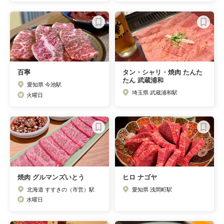
百寧
タン・シャリ・焼肉 たんた
たん 武蔵浦和
愛知県 今池駅
埼玉県 武蔵浦和駅
火曜日
焼肉 グルマンズいとう
ヒロ ナゴヤ
北海道 すすきの（市営）駅
愛知県 浅間町駅
水曜日