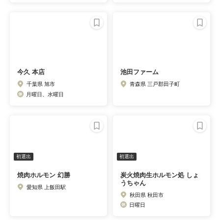
今久 本店
池田ファーム
千葉県 旭市
青森県 三戸郡田子町
月曜日、水曜日
初選出
初選出
焼肉ホルモン 幻勝
炭火焼肉生ホルモン処 しょ
うちゃん
愛知県 上飯田駅
秋田県 秋田市
日曜日