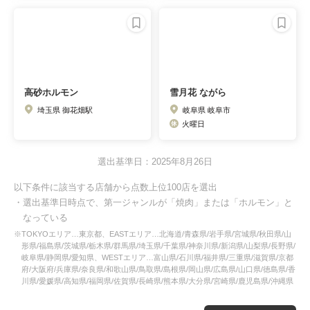
高砂ホルモン
雪月花 ながら
埼玉県 御花畑駅
岐阜県 岐阜市
火曜日
選出基準日：2025年8月26日
以下条件に該当する店舗から点数上位100店を選出
・選出基準日時点で、第一ジャンルが「焼肉」または「ホルモン」と
なっている
※TOKYOエリア…東京都、EASTエリア…北海道/青森県/岩手県/宮城県/秋田県/山
形県/福島県/茨城県/栃木県/群馬県/埼玉県/千葉県/神奈川県/新潟県/山梨県/長野県/
岐阜県/静岡県/愛知県、WESTエリア…富山県/石川県/福井県/三重県/滋賀県/京都
府/大阪府/兵庫県/奈良県/和歌山県/鳥取県/島根県/岡山県/広島県/山口県/徳島県/香
川県/愛媛県/高知県/福岡県/佐賀県/長崎県/熊本県/大分県/宮崎県/鹿児島県/沖縄県