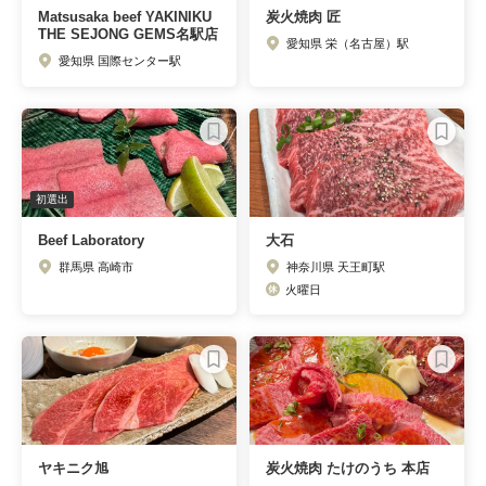
Matsusaka beef YAKINIKU
炭火焼肉 匠
THE SEJONG GEMS名駅店
愛知県 栄（名古屋）駅
愛知県 国際センター駅
初選出
Beef Laboratory
大石
群馬県 高崎市
神奈川県 天王町駅
火曜日
ヤキニク旭
炭火焼肉 たけのうち 本店