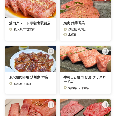
焼肉グレート 宇都宮駅前店
焼肉 拍手喝采
栃木県 宇都宮市
愛知県 池下駅
水曜日
炭火焼肉市場 済州家 本店
牛刺しと焼肉 仔虎 クリスロ
ード店
群馬県 高崎市
宮城県 広瀬通駅