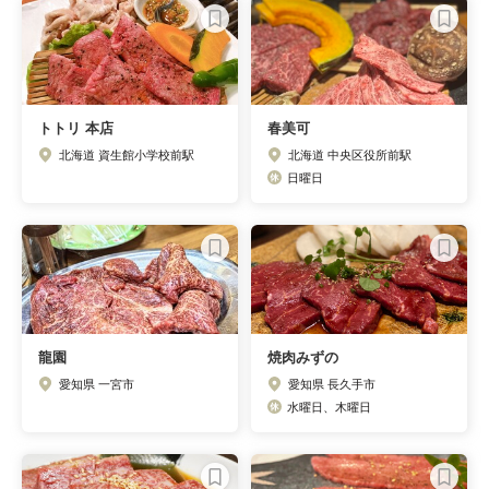
トトリ 本店
春美可
北海道 資生館小学校前駅
北海道 中央区役所前駅
日曜日
龍園
焼肉みずの
愛知県 一宮市
愛知県 長久手市
水曜日、木曜日