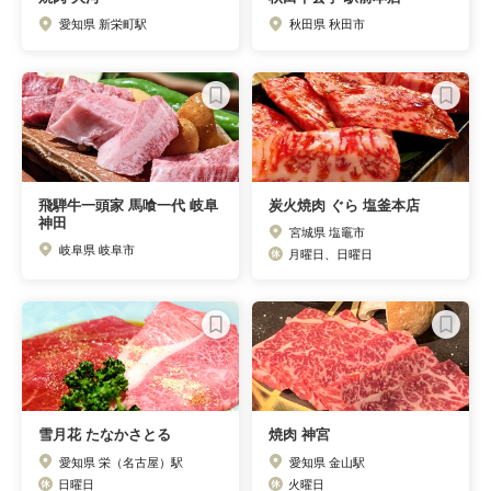
愛知県 新栄町駅
秋田県 秋田市
飛騨牛一頭家 馬喰一代 岐阜
炭火焼肉 ぐら 塩釜本店
神田
宮城県 塩竈市
岐阜県 岐阜市
月曜日、日曜日
雪月花 たなかさとる
焼肉 神宮
愛知県 栄（名古屋）駅
愛知県 金山駅
日曜日
火曜日