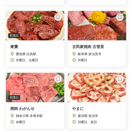
初選出
衆寶
古民家焼肉 古登里
愛知県 比良駅
岐阜県 多治見市
月曜日、火曜日
月曜日
初選出
焼肉 わがんせ
やまに
神奈川県 本厚木駅
新潟県 魚沼市
水曜日
日曜日、祝日