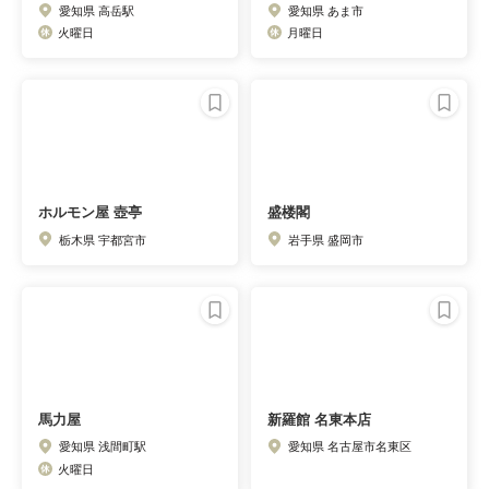
愛知県 高岳駅
愛知県 あま市
火曜日
月曜日
ホルモン屋 壺亭
盛楼閣
栃木県 宇都宮市
岩手県 盛岡市
馬力屋
新羅館 名東本店
愛知県 浅間町駅
愛知県 名古屋市名東区
火曜日