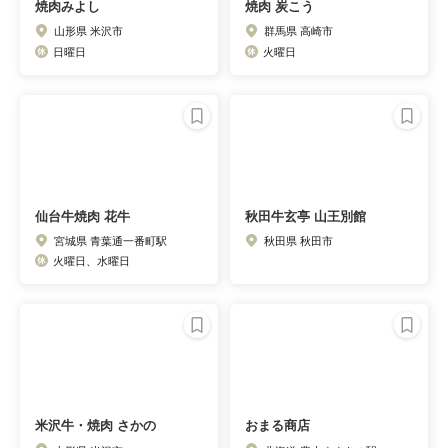
焼肉みよし
焼肉 炭こう
山形県 米沢市
群馬県 高崎市
日曜日
火曜日
仙台牛焼肉 花牛
秋田牛玄亭 山王別館
宮城県 青葉通一番町駅
秋田県 秋田市
火曜日、水曜日
米沢牛・焼肉 さかの
おまる商店