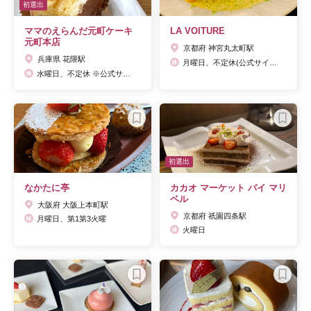
初選出
ママのえらんだ元町ケーキ
LA VOITURE
元町本店
京都府 神宮丸太町駅
兵庫県 花隈駅
月曜日、不定休(公式サイトにて告知)
水曜日、不定休 ※公式サイトに営業日カレンダーあり
初選出
なかたに亭
カカオ マーケット バイ マリ
ベル
大阪府 大阪上本町駅
京都府 祇園四条駅
月曜日、第1第3火曜
火曜日