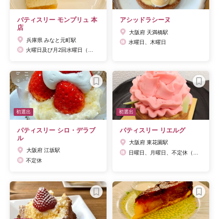
パティスリー モンプリュ 本
アシッドラシーヌ
店
大阪府 天満橋駅
兵庫県 みなと元町駅
水曜日、木曜日
火曜日及び月2回水曜日（不定休）※ホームページ営業日カレンダーをご確認ください
初選出
初選出
パティスリー シロ・デラブ
パティスリー リエルグ
ル
大阪府 東花園駅
大阪府 江坂駅
日曜日、月曜日、不定休（SNSにて告知）
不定休