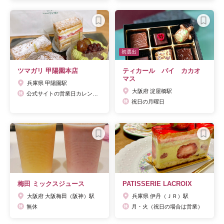
初選出
ツマガリ 甲陽園本店
ティカール バイ カカオ
マス
兵庫県 甲陽園駅
大阪府 淀屋橋駅
公式サイトの営業日カレンダーでご確認ください。
祝日の月曜日
梅田 ミックスジュース
PATISSERIE LACROIX
大阪府 大阪梅田（阪神）駅
兵庫県 伊丹（ＪＲ）駅
無休
月・火（祝日の場合は営業）