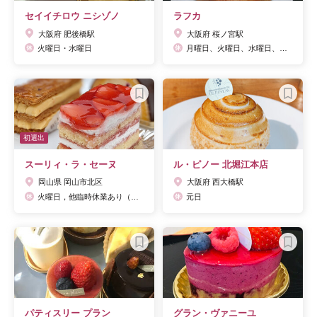
セイイチロウ ニシゾノ
ラフカ
大阪府 肥後橋駅
大阪府 桜ノ宮駅
火曜日・水曜日
月曜日、火曜日、水曜日、木曜日、日曜日、不定休
初選出
スーリィ・ラ・セーヌ
ル・ピノー 北堀江本店
岡山県 岡山市北区
大阪府 西大橋駅
火曜日，他臨時休業あり（HPに掲載）
元日
パティスリー プラン
グラン・ヴァニーユ