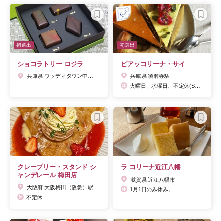
初選出
初選出
ショコラトリー ロジラ
ピアッコリーナ・サイ
兵庫県 ウッディタウン中央駅
兵庫県 須磨寺駅
火曜日、水曜日、不定休(SNSにて告知)
クレープリー・スタンド シ
ラ コリーナ近江八幡
ャンデレール 梅田店
滋賀県 近江八幡市
大阪府 大阪梅田（阪急）駅
1月1日のみ休み。
不定休