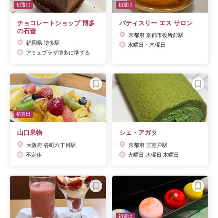
初選出
初選出
チョコレートショップ 博多
パティスリー エス サロン
の石畳
京都府 京都市役所前駅
福岡県 博多駅
水曜日・木曜日
アミュプラザ博多に準ずる
初選出
山口果物
シェ・アガタ
大阪府 谷町六丁目駅
京都府 三室戸駅
不定休
火曜日 水曜日 木曜日
初選出