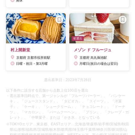
無休
初選出
村上開新堂
メゾン ド フルージュ
京都府 京都市役所前駅
京都府 烏丸御池駅
日曜・祝日・第3月曜
月曜日(祝日の場合は翌日)
選出基準日：2023年7月26日
以下条件に該当する店舗から点数上位100店を選出
・選出基準日時点で、第一ジャンルが「フルーツパーラー」、「パンケー
キ」、「ジューススタンド」、「タピオカ」、「スイーツ」、「洋菓
子」、「ケーキ」、「シュークリーム」、「チョコレート」、「ドーナ
ツ」、「マカロン」、「バームクーヘン」、「プリン」、「クレープ・ガ
レット」、「中華菓子」または「かき氷」となっている
※TOKYOエリア…東京都、EASTエリア…北海道/青森県/岩手県/宮城県/秋田
県/山形県/福島県/茨城県/栃木県/群馬県/埼玉県/千葉県/神奈川県/新潟県/山