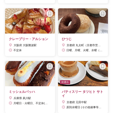
クレープリー・アルション
ひつじ
大阪府 大阪難波駅
京都府 丸太町（京都市営）駅
不定休
日曜、月曜、火曜、水曜（夏季休暇など臨時休あり：Facebookご参照）
初選出
ミッシェルバッハ
パティスリー タツヒト サト
イ
兵庫県 夙川駅
京都府 元田中駅
月曜日・火曜日、不定休(インスタグラムにて告知)
原則水曜日 (その他催事等で臨時休業あり) ※インスタグラムには無休と記載されています