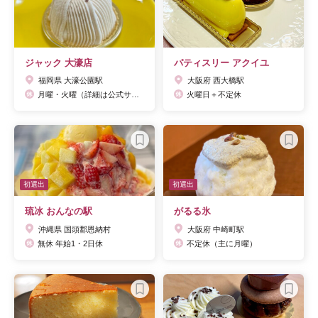
ジャック 大濠店
パティスリー アクイユ
福岡県 大濠公園駅
大阪府 西大橋駅
月曜・火曜（詳細は公式サイトよりご確認ください）
火曜日＋不定休
初選出
初選出
琉冰 おんなの駅
がるる氷
沖縄県 国頭郡恩納村
大阪府 中崎町駅
無休 年始1・2日休
不定休（主に月曜）