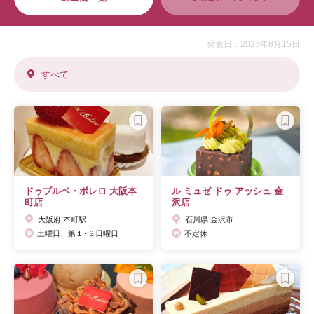
発表日：2023年8月15日
すべて
ドゥブルベ・ボレロ 大阪本
ル ミュゼ ドゥ アッシュ 金
町店
沢店
大阪府 本町駅
石川県 金沢市
土曜日、第１･３日曜日
不定休