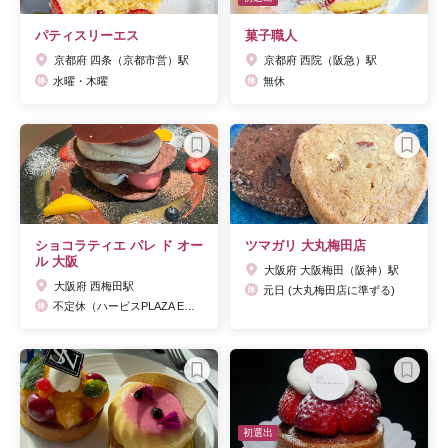
パティスリーエス
菓子職人
京都府 四条（京都市営）駅
京都府 西院（阪急）駅
水曜・木曜
無休
ショコラティエ パレ ド オー
ツマガリ 大丸梅田店
ル 大阪
大阪府 大阪梅田（阪神）駅
大阪府 西梅田駅
元日 (大丸梅田店に準ずる)
不定休（ハービスPLAZA ENTに準ずる）
初選出