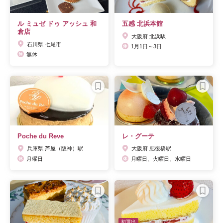
ル ミュゼ ドゥ アッシュ 和
五感 北浜本館
倉店
大阪府 北浜駅
石川県 七尾市
1月1日～3日
無休
Poche du Reve
レ・グーテ
兵庫県 芦屋（阪神）駅
大阪府 肥後橋駅
月曜日
月曜日、火曜日、水曜日
初選出