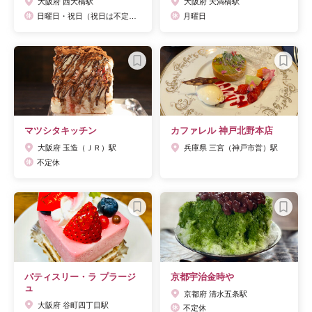
大阪府 西大橋駅
大阪府 天満橋駅
日曜日・祝日（祝日は不定休）
月曜日
マツシタキッチン
カファレル 神戸北野本店
大阪府 玉造（ＪＲ）駅
兵庫県 三宮（神戸市営）駅
不定休
パティスリー・ラ プラージ
京都宇治金時や
ュ
京都府 清水五条駅
大阪府 谷町四丁目駅
不定休