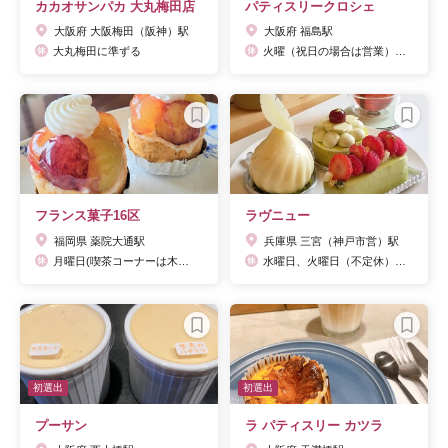
カカオサンパカ 大丸梅田店
パティスリークロシェ
大阪府 大阪梅田（阪神）駅
大阪府 福島駅
大丸梅田に準ずる
火曜（祝日の場合は営業）、不定休（SNSにて告知）
フランス菓子16区
ラヴニュー
福岡県 薬院大通駅
兵庫県 三宮（神戸市営）駅
月曜日(喫茶コーナーは木曜日も定休日)、5月30日、5月31日
水曜日、火曜日（不定休） ※公式サイトに営業日カレンダーあり
初選出
初選出
プーサン
ラ パティスリー カツラ