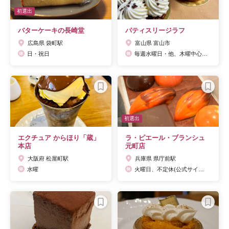
初選出
バターケーキの長崎堂
パティスリージラフ
広島県 袋町駅
富山県 富山市
日・祝日
毎週水曜日・他、木曜中心となります。 (都合により変更する場合がございます）
初選出
エクチュア からほり「蔵」
ラ・ピエール・ブランシュ
本店
元町店
大阪府 松屋町駅
兵庫県 県庁前駅
水曜
火曜日、不定休(公式サイトにて告知)