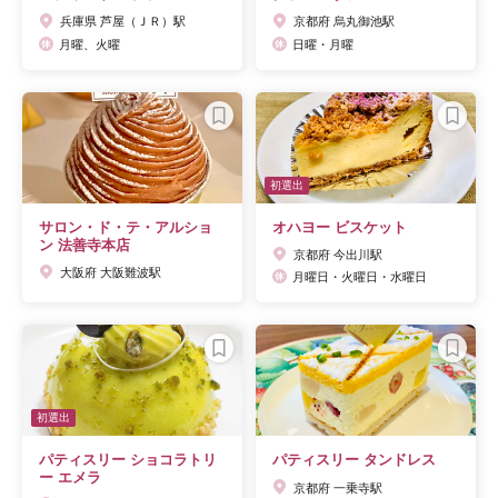
兵庫県 芦屋（ＪＲ）駅
京都府 烏丸御池駅
月曜、火曜
日曜・月曜
初選出
サロン・ド・テ・アルショ
オハヨー ビスケット
ン 法善寺本店
京都府 今出川駅
大阪府 大阪難波駅
月曜日・火曜日・水曜日
初選出
パティスリー ショコラトリ
パティスリー タンドレス
ー エメラ
京都府 一乗寺駅