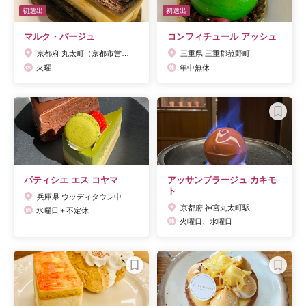
初選出
初選出
マルク・パージュ
コンフィチュール アッシュ
京都府 丸太町（京都市営）駅
三重県 三重郡菰野町
火曜
年中無休
パティシエ エス コヤマ
アッサンブラージュ カキモ
ト
兵庫県 ウッディタウン中央駅
京都府 神宮丸太町駅
水曜日＋不定休
火曜日、水曜日