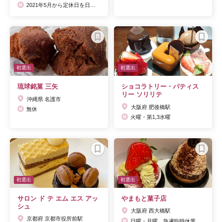
2021年5月から定休日を日曜日に変更
初選出
初選出
琉球銘菓 三矢
ショコラトリー・パティス
リー ソリリテ
沖縄県 名護市
大阪府 肥後橋駅
無休
火曜・第1,3水曜
初選出
初選出
サロン ド テ エム エス アッ
やまもと菓子店
シュ
大阪府 西大橋駅
京都府 京都市役所前駅
日曜・月曜。急遽臨時休業されることもあります。