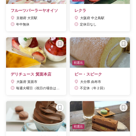
フルーツパーラーヤオイソ
レクラ
京都府 大宮駅
大阪府 中之島駅
年中無休
定休日なし
初選出
デリチュース 箕面本店
ビー・スピーク
大阪府 箕面市
大分県 由布市
毎週火曜日（祝日の場合は営業）
不定休（年２回）
初選出