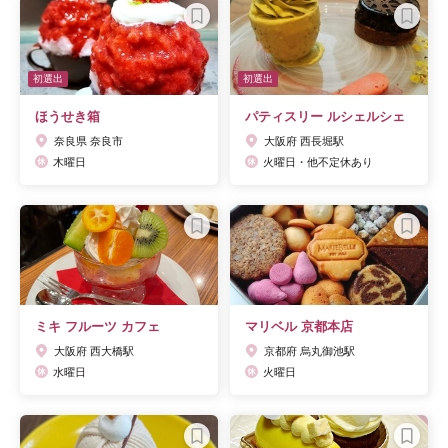
初選出
初選出
ほうせき箱
パティスリー ルシェルシェ
奈良県 奈良市
大阪府 西長堀駅
木曜日
火曜日・他不定休あり
ミキ フルーツ カフェ
マリベル 京都本店
大阪府 西大橋駅
京都府 烏丸御池駅
水曜日
火曜日