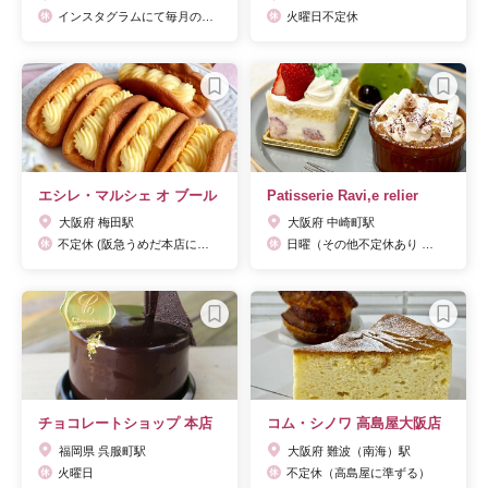
インスタグラムにて毎月の定休日が更新されます。
火曜日不定休
エシレ・マルシェ オ ブール
Patisserie Ravi,e relier
大阪府 梅田駅
大阪府 中崎町駅
不定休 (阪急うめだ本店に準ずる)
日曜（その他不定休あり ※公式インスタグラムを参照してください）
チョコレートショップ 本店
コム・シノワ 高島屋大阪店
福岡県 呉服町駅
大阪府 難波（南海）駅
火曜日
不定休（高島屋に準ずる）