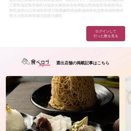
梨県/長野県/岐阜県/静岡県/愛知県、WESTエリア…富山県/石川県/福井県/
三重県/滋賀県/京都府/大阪府/兵庫県/奈良県/和歌山県/鳥取県/島根県/岡山
県/広島県/山口県/徳島県/香川県/愛媛県/高知県/福岡県/佐賀県/長崎県/熊本
県/大分県/宮崎県/鹿児島県/沖縄県
ログインして
行った数を見る
選出店舗の掲載記事はこちら