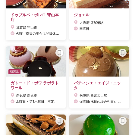
ドゥブルベ・ボレロ 守山本
ジョエル
店
大阪府 淀屋橋駅
滋賀県 守山市
日曜日
火曜（祝日の場合は翌日休）、月2回連休あり（基本的に月・火曜）
初選出
ガトー・ド・ボワ ラボラト
パティシエ・エイジ・ニッ
ワール
タ
奈良県 奈良市
兵庫県 西宮北口駅
水曜日・第3木曜日、不定休 ※公式サイトに営業日カレンダーあり
火曜日(祝日の場合翌日)、不定休(主に月曜日) ※公式サイトに営業日カレンダーあり