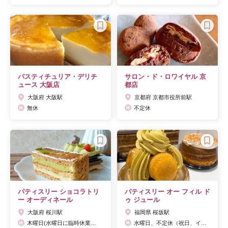
パスティチュリア・デリチ
サロン・ド・ロワイヤル 京
ュース 大阪店
都店
大阪府 大阪駅
京都府 京都市役所前駅
無休
不定休
パティスリー ショコラトリ
パティスリー オー フィル ド
ー オーディネール
ゥ ジュール
大阪府 桜川駅
福岡県 桜坂駅
木曜日(水曜日に臨時休業することもあり) Facebookで要確認
水曜日、不定休（祝日、イベント等で変動あり。SNSにて告知） テイクアウトのみ