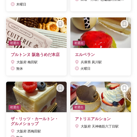
木曜日
初選出
初選出
ブルトンヌ 阪急うめだ本店
エルベラン
大阪府 梅田駅
兵庫県 夙川駅
無休
火曜日
初選出
初選出
ザ・リッツ・カールトン・
アトリエアルション
グルメショップ
大阪府 天神橋筋六丁目駅
大阪府 西梅田駅