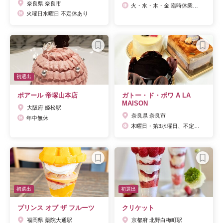
奈良県 奈良市
火・水・木・金 臨時休業あり 詳しくはHPをご覧下さい
火曜日水曜日 不定休あり
初選出
ポアール 帝塚山本店
ガトー・ド・ボワ A LA
MAISON
大阪府 姫松駅
奈良県 奈良市
年中無休
木曜日・第3水曜日、不定休 ※公式サイトに営業日カレンダーあり
初選出
初選出
プリンス オブ ザ フルーツ
クリケット
福岡県 薬院大通駅
京都府 北野白梅町駅