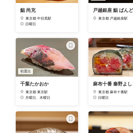
鮨 尚充
戸越銀座 鮨 ばん
東京都 中目黒駅
東京都 戸越銀座駅
日曜日
初選出
千葉たかおか
麻布十番 秦野よし
東京都 東京駅
東京都 麻布十番駅
月曜日、木曜日
日曜日