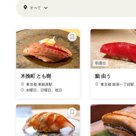
すべて
初選出
木挽町 とも樹
鮨 由う
東京都 東銀座駅
東京都 銀座一丁目駅
水曜日、日曜日、祝日