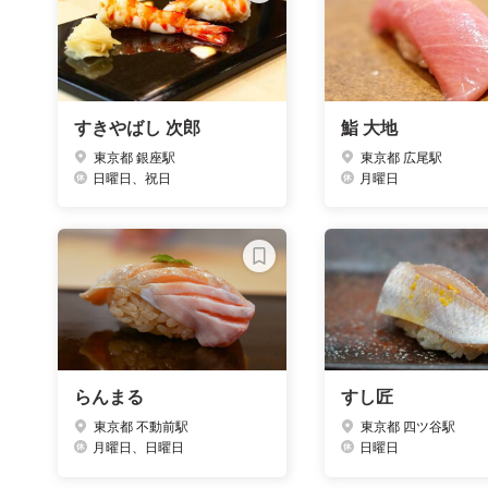
すきやばし 次郎
鮨 大地
東京都 銀座駅
東京都 広尾駅
日曜日、祝日
月曜日
らんまる
すし匠
東京都 不動前駅
東京都 四ツ谷駅
月曜日、日曜日
日曜日