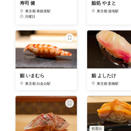
寿司 健
鮨処 やまと
東京都 東銀座駅
東京都 築地駅
月曜日
鮨 いまむら
鮨 よしたけ
東京都 白金台駅
東京都 新橋駅
初選出