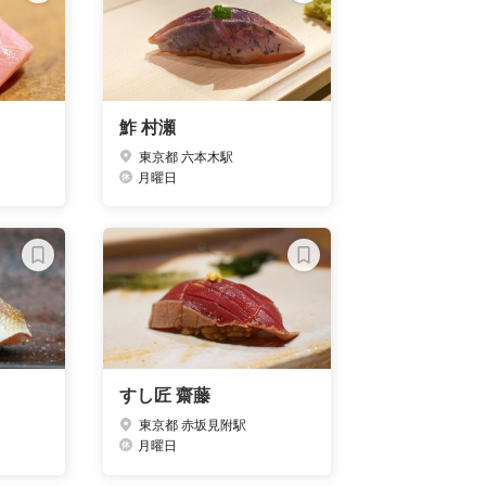
鮓 村瀬
東京都 六本木駅
月曜日
すし匠 齋藤
東京都 赤坂見附駅
月曜日