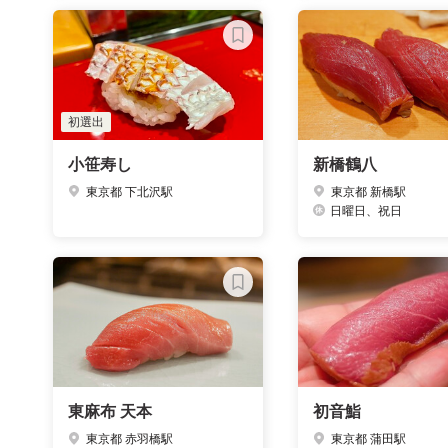
初選出
小笹寿し
新橋鶴八
東京都 下北沢駅
東京都 新橋駅
日曜日、祝日
東麻布 天本
初音鮨
東京都 赤羽橋駅
東京都 蒲田駅