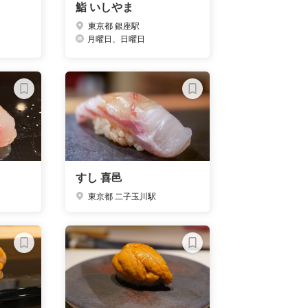
鮨 いしやま
東京都 銀座駅
月曜日、日曜日
すし 喜邑
東京都 二子玉川駅