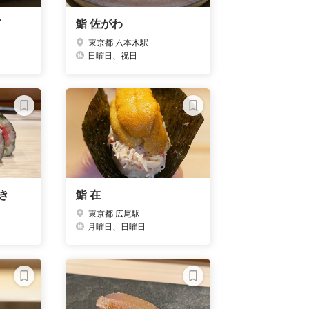
ど
鮨 佐がわ
東京都 六本木駅
日曜日、祝日
き
鮨 在
東京都 広尾駅
月曜日、日曜日