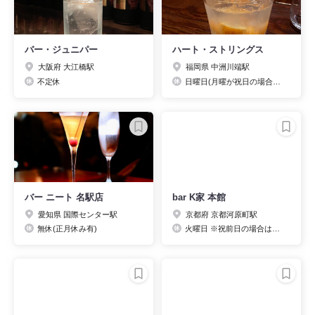
バー・ジュニパー
ハート・ストリングス
大阪府 大江橋駅
福岡県 中洲川端駅
不定休
日曜日(月曜が祝日の場合、日曜営業。月曜休業) ※要確認
バー ニート 名駅店
bar K家 本館
愛知県 国際センター駅
京都府 京都河原町駅
無休(正月休み有)
火曜日 ※祝前日の場合は営業