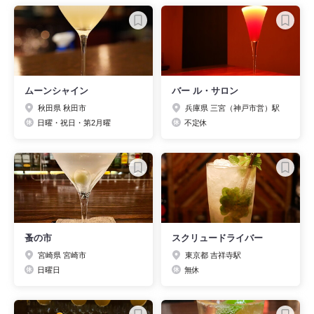
ムーンシャイン
バー ル・サロン
秋田県 秋田市
兵庫県 三宮（神戸市営）駅
日曜・祝日・第2月曜
不定休
蚤の市
スクリュードライバー
宮崎県 宮崎市
東京都 吉祥寺駅
日曜日
無休