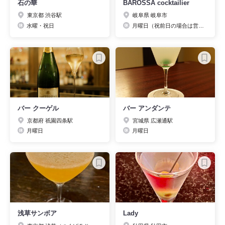
石の華
BAROSSA cocktailier
東京都 渋谷駅
岐阜県 岐阜市
水曜・祝日
月曜日（祝前日の場合は営業）
バー クーゲル
バー アンダンテ
京都府 祇園四条駅
宮城県 広瀬通駅
月曜日
月曜日
浅草サンボア
Lady