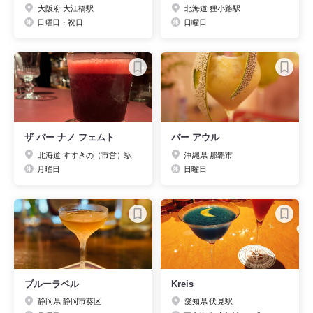
大阪府 大江橋駅
北海道 狸小路駅
日曜日・祝日
日曜日
ザ バー ナノ フェムト
バー アウル
北海道 すすきの（市営）駅
沖縄県 那覇市
月曜日
日曜日
ブルーラベル
Kreis
静岡県 静岡市葵区
愛知県 伏見駅