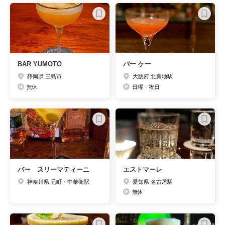
BAR YUMOTO
バー ケー
静岡県 三島市
大阪府 北新地駅
無休
日曜・祝日
バー スリーマティーニ
エストマーレ
神奈川県 元町・中華街駅
愛知県 名古屋駅
無休