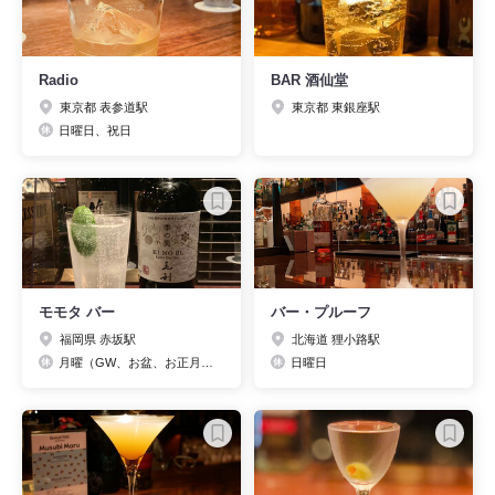
Radio
BAR 酒仙堂
東京都 表参道駅
東京都 東銀座駅
日曜日、祝日
モモタ バー
バー・プルーフ
福岡県 赤坂駅
北海道 狸小路駅
月曜（GW、お盆、お正月前は事前にお電話ください。）
日曜日