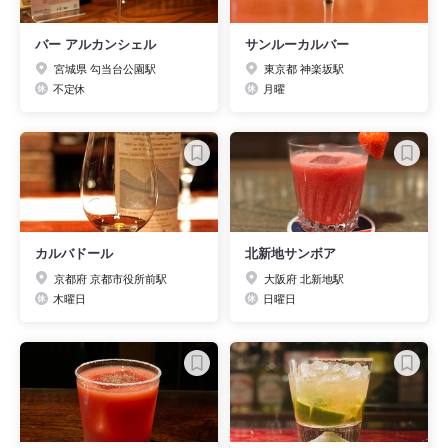
バー アルカンシェル
サンルーカルバー
宮城県 勾当台公園駅
東京都 神楽坂駅
不定休
月曜
カルバドール
北新地サンボア
京都府 京都市役所前駅
大阪府 北新地駅
木曜日
日曜日