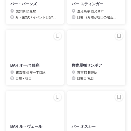
バー・バーンズ
バー スティンガー
愛知県 伏見駅
鹿児島県 鹿児島市
月・第2火 / イベント日(詳細は当店HPにて)
日曜 （月曜が祝日の場合を除く）
BAR オーパ 銀座
数寄屋橋サンボア
東京都 銀座一丁目駅
東京都 銀座駅
日曜・祝日
日曜日 祝日
BAR ル・ヴェール
バー オスカー