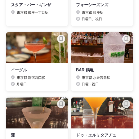
スタア・バー・ギンザ
フォーシーズンズ
東京都 銀座一丁目駅
東京都 銀座駅
日曜日、祝日
イーグル
BAR 鶴亀
東京都 新宿西口駅
東京都 水天宮前駅
月曜日
日曜・祝日
蓮
ドゥ・エルミタアヂュ