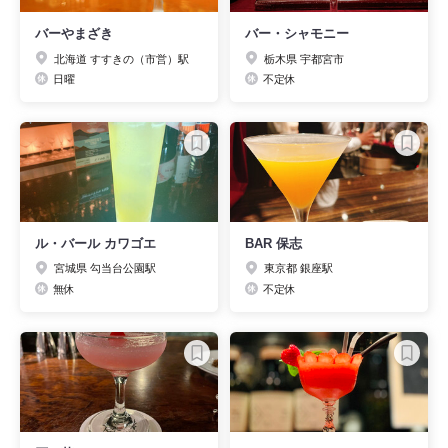
バーやまざき
バー・シャモニー
北海道 すすきの（市営）駅
栃木県 宇都宮市
日曜
不定休
ル・バール カワゴエ
BAR 保志
宮城県 勾当台公園駅
東京都 銀座駅
無休
不定休