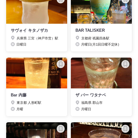
サヴォイ キタノザカ
BAR TALISKER
兵庫県 三宮（神戸市営）駅
京都府 祇園四条駅
日曜日
月曜日(月1回日曜不定休)
Bar 内藤
ザ バー ワタナベ
東京都 人形町駅
福島県 郡山市
月曜
月曜日