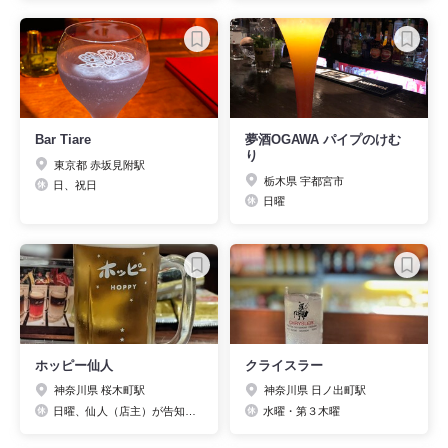
Bar Tiare
夢酒OGAWA パイプのけむ
り
東京都 赤坂見附駅
栃木県 宇都宮市
日、祝日
日曜
ホッピー仙人
クライスラー
神奈川県 桜木町駅
神奈川県 日ノ出町駅
日曜、仙人（店主）が告知した日
水曜・第３木曜