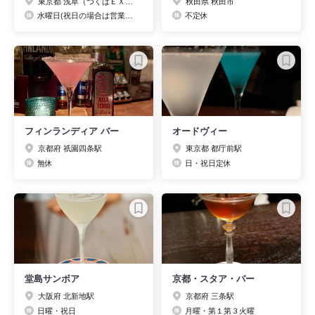
東京都 浅草（つくばＥＸＰ）駅
秋田県 秋田市
水曜日(祝日の場合は営業し、前日or翌日休業)
不定休
フィンランディア バー
オードヴィー
京都府 祇園四条駅
東京都 都庁前駅
無休
日・祝日定休
堂島サンボア
京都・スタア・バー
大阪府 北新地駅
京都府 三条駅
日曜・祝日
月曜・第１第３火曜