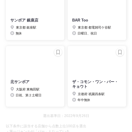
サンボア 銀座店
BAR Too
東京都 銀座駅
東京都 都電雑司ケ谷駅
無休
日曜日、祝日
北サンボア
ザ・コモン・ワン・バー・
キョウト
大阪府 東梅田駅
京都府 祇園四条駅
日祝、第２土曜日
年中無休
選出基準日：2022年9月26日
以下条件に該当する店舗から点数上位100店を選出
・第一ジャンルが「バー」となっている