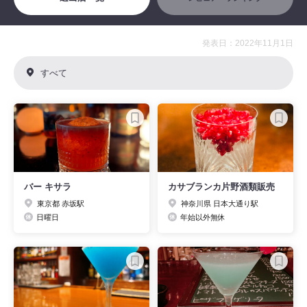
発表日：2022年11月1日
すべて
バー キサラ
カサブランカ片野酒類販売
東京都 赤坂駅
神奈川県 日本大通り駅
日曜日
年始以外無休