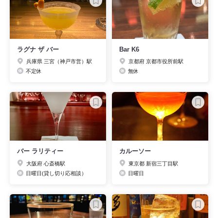
ラグナ ザ バー
Bar K6
兵庫県 三宮（神戸市営）駅
京都府 京都市役所前駅
不定休
無休
バー ラリティー
カルーソー
大阪府 心斎橋駅
東京都 新宿三丁目駅
日曜日(貸し切り応相談）
日曜日