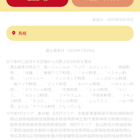
発表日：2023年9月26日
島根
選出基準日：2023年7月24日
以下条件に該当する店舗から点数上位100店を選出
・選出基準日時点で、第一ジャンルが「アジア・エスニック」、「韓国料
理」、「冷麺」、「東南アジア料理」、「タイ料理」、「ベトナム料
理」、「バインミー」、「インドネシア料理」、「シンガポール料理」、
「南アジア料理」、「インド料理」、「ネパール料理」、「パキスタン料
理」、「スリランカ料理」、「中東料理」、「トルコ料理」、「ケバ
ブ」、「モロッコ料理」、「ファラフェル」、「中南米料理」、「メキシ
コ料理」、「タコス」、「ブラジル料理」、「シュラスコ」、「ペルー料
理」または「アフリカ料理」となっている
※TOKYOエリア…東京都、EASTエリア…北海道/青森県/岩手県/宮城県/秋田
県/山形県/福島県/茨城県/栃木県/群馬県/埼玉県/千葉県/神奈川県/新潟県/山
梨県/長野県/岐阜県/静岡県/愛知県、WESTエリア…富山県/石川県/福井県/
三重県/滋賀県/京都府/大阪府/兵庫県/奈良県/和歌山県/鳥取県/島根県/岡山
県/広島県/山口県/徳島県/香川県/愛媛県/高知県/福岡県/佐賀県/長崎県/熊本