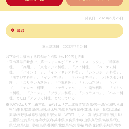
発表日：2023年9月26日
鳥取
選出基準日：2023年7月24日
以下条件に該当する店舗から点数上位100店を選出
・選出基準日時点で、第一ジャンルが「アジア・エスニック」、「韓国料
理」、「冷麺」、「東南アジア料理」、「タイ料理」、「ベトナム料
理」、「バインミー」、「インドネシア料理」、「シンガポール料理」、
「南アジア料理」、「インド料理」、「ネパール料理」、「パキスタン料
理」、「スリランカ料理」、「中東料理」、「トルコ料理」、「ケバ
ブ」、「モロッコ料理」、「ファラフェル」、「中南米料理」、「メキシ
コ料理」、「タコス」、「ブラジル料理」、「シュラスコ」、「ペルー料
理」または「アフリカ料理」となっている
※TOKYOエリア…東京都、EASTエリア…北海道/青森県/岩手県/宮城県/秋田
県/山形県/福島県/茨城県/栃木県/群馬県/埼玉県/千葉県/神奈川県/新潟県/山
梨県/長野県/岐阜県/静岡県/愛知県、WESTエリア…富山県/石川県/福井県/
三重県/滋賀県/京都府/大阪府/兵庫県/奈良県/和歌山県/鳥取県/島根県/岡山
県/広島県/山口県/徳島県/香川県/愛媛県/高知県/福岡県/佐賀県/長崎県/熊本