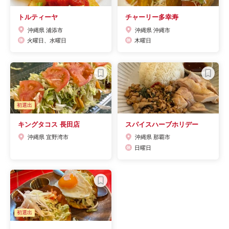
トルティーヤ
チャーリー多幸寿
沖縄県 浦添市
沖縄県 沖縄市
火曜日、水曜日
木曜日
初選出
キングタコス 長田店
スパイスハーブホリデー
沖縄県 宜野湾市
沖縄県 那覇市
日曜日
初選出