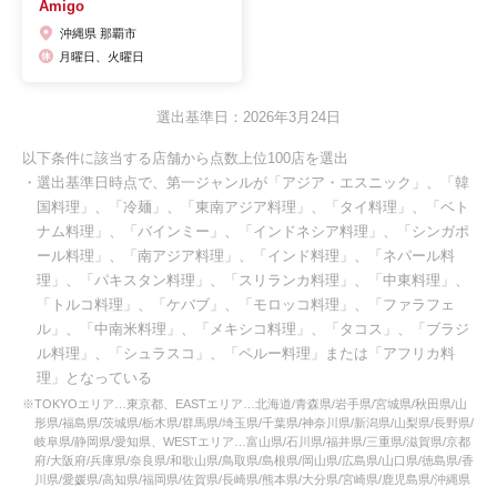
Amigo
沖縄県 那覇市
月曜日、火曜日
選出基準日：2026年3月24日
以下条件に該当する店舗から点数上位100店を選出
・選出基準日時点で、第一ジャンルが「アジア・エスニック」、「韓
国料理」、「冷麺」、「東南アジア料理」、「タイ料理」、「ベト
ナム料理」、「バインミー」、「インドネシア料理」、「シンガポ
ール料理」、「南アジア料理」、「インド料理」、「ネパール料
理」、「パキスタン料理」、「スリランカ料理」、「中東料理」、
「トルコ料理」、「ケバブ」、「モロッコ料理」、「ファラフェ
ル」、「中南米料理」、「メキシコ料理」、「タコス」、「ブラジ
ル料理」、「シュラスコ」、「ペルー料理」または「アフリカ料
理」となっている
※TOKYOエリア…東京都、EASTエリア…北海道/青森県/岩手県/宮城県/秋田県/山
形県/福島県/茨城県/栃木県/群馬県/埼玉県/千葉県/神奈川県/新潟県/山梨県/長野県/
岐阜県/静岡県/愛知県、WESTエリア…富山県/石川県/福井県/三重県/滋賀県/京都
府/大阪府/兵庫県/奈良県/和歌山県/鳥取県/島根県/岡山県/広島県/山口県/徳島県/香
川県/愛媛県/高知県/福岡県/佐賀県/長崎県/熊本県/大分県/宮崎県/鹿児島県/沖縄県