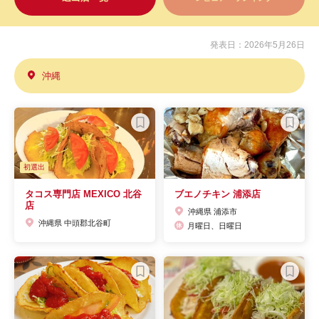
発表日：2026年5月26日
沖縄
初選出
タコス専門店 MEXICO 北谷
ブエノチキン 浦添店
店
沖縄県 浦添市
沖縄県 中頭郡北谷町
月曜日、日曜日