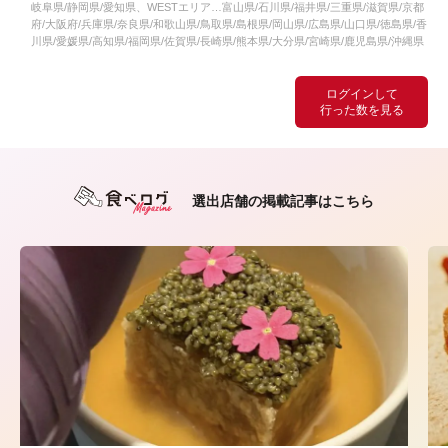
岐阜県/静岡県/愛知県、WESTエリア…富山県/石川県/福井県/三重県/滋賀県/京都
府/大阪府/兵庫県/奈良県/和歌山県/鳥取県/島根県/岡山県/広島県/山口県/徳島県/香
川県/愛媛県/高知県/福岡県/佐賀県/長崎県/熊本県/大分県/宮崎県/鹿児島県/沖縄県
ログインして
行った数を見る
選出店舗の掲載記事はこちら