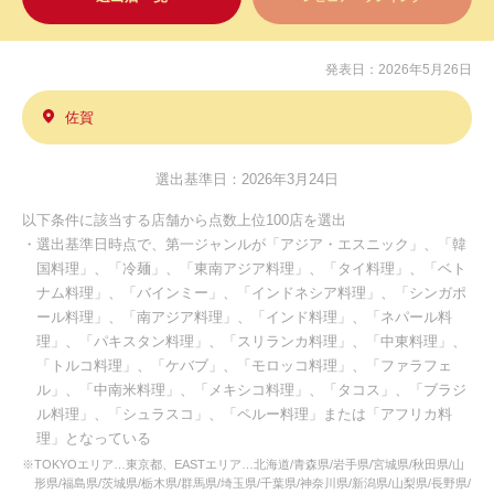
発表日：2026年5月26日
佐賀
選出基準日：2026年3月24日
以下条件に該当する店舗から点数上位100店を選出
・選出基準日時点で、第一ジャンルが「アジア・エスニック」、「韓
国料理」、「冷麺」、「東南アジア料理」、「タイ料理」、「ベト
ナム料理」、「バインミー」、「インドネシア料理」、「シンガポ
ール料理」、「南アジア料理」、「インド料理」、「ネパール料
理」、「パキスタン料理」、「スリランカ料理」、「中東料理」、
「トルコ料理」、「ケバブ」、「モロッコ料理」、「ファラフェ
ル」、「中南米料理」、「メキシコ料理」、「タコス」、「ブラジ
ル料理」、「シュラスコ」、「ペルー料理」または「アフリカ料
理」となっている
※TOKYOエリア…東京都、EASTエリア…北海道/青森県/岩手県/宮城県/秋田県/山
形県/福島県/茨城県/栃木県/群馬県/埼玉県/千葉県/神奈川県/新潟県/山梨県/長野県/