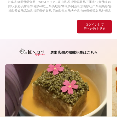
岐阜県/静岡県/愛知県、WESTエリア…富山県/石川県/福井県/三重県/滋賀県/京都
府/大阪府/兵庫県/奈良県/和歌山県/鳥取県/島根県/岡山県/広島県/山口県/徳島県/香
川県/愛媛県/高知県/福岡県/佐賀県/長崎県/熊本県/大分県/宮崎県/鹿児島県/沖縄県
ログインして
行った数を見る
選出店舗の掲載記事はこちら