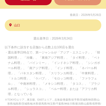
発表日：2026年5月26日
山口
選出基準日：2026年3月24日
以下条件に該当する店舗から点数上位100店を選出
・選出基準日時点で、第一ジャンルが「アジア・エスニック」、「韓
国料理」、「冷麺」、「東南アジア料理」、「タイ料理」、「ベト
ナム料理」、「バインミー」、「インドネシア料理」、「シンガポ
ール料理」、「南アジア料理」、「インド料理」、「ネパール料
理」、「パキスタン料理」、「スリランカ料理」、「中東料理」、
「トルコ料理」、「ケバブ」、「モロッコ料理」、「ファラフェ
ル」、「中南米料理」、「メキシコ料理」、「タコス」、「ブラジ
ル料理」、「シュラスコ」、「ペルー料理」または「アフリカ料
理」となっている
※TOKYOエリア…東京都、EASTエリア…北海道/青森県/岩手県/宮城県/秋田県/山
形県/福島県/茨城県/栃木県/群馬県/埼玉県/千葉県/神奈川県/新潟県/山梨県/長野県/