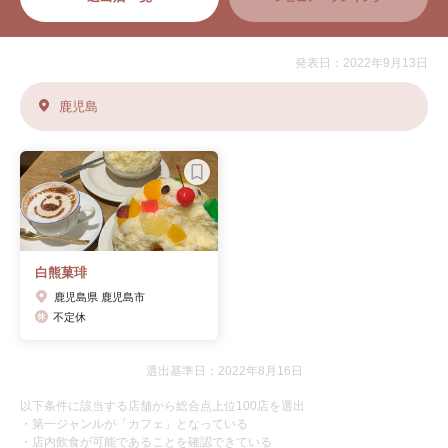
発表日：2022年9月13日
鹿児島
白熊菓琲
鹿児島県 鹿児島市
不定休
選出基準日：2022年8月16日
以下条件に該当する店舗から総合点上位100店を選出
・第一ジャンルが「カフェ」となっている
・店内飲食が可能であることを確認できている