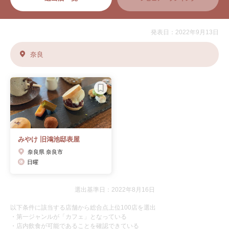
発表日：2022年9月13日
奈良
みやけ 旧鴻池邸表屋
奈良県 奈良市
日曜
選出基準日：2022年8月16日
以下条件に該当する店舗から総合点上位100店を選出
・第一ジャンルが「カフェ」となっている
・店内飲食が可能であることを確認できている