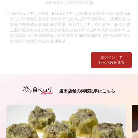
選出基準日：2021年3月初旬
※TOKYOエリア…東京都、EASTエリア…北海道/青森県/岩手県/宮城県/秋田
県/山形県/福島県/茨城県/栃木県/群馬県/埼玉県/千葉県/神奈川県/新潟県/山
梨県/長野県/岐阜県/静岡県/愛知県、WESTエリア…富山県/石川県/福井県/
三重県/滋賀県/京都府/大阪府/兵庫県/奈良県/和歌山県/鳥取県/島根県/岡山
県/広島県/山口県/徳島県/香川県/愛媛県/高知県/福岡県/佐賀県/長崎県/熊本
県/大分県/宮崎県/鹿児島県/沖縄県
ログインして
行った数を見る
選出店舗の掲載記事はこちら