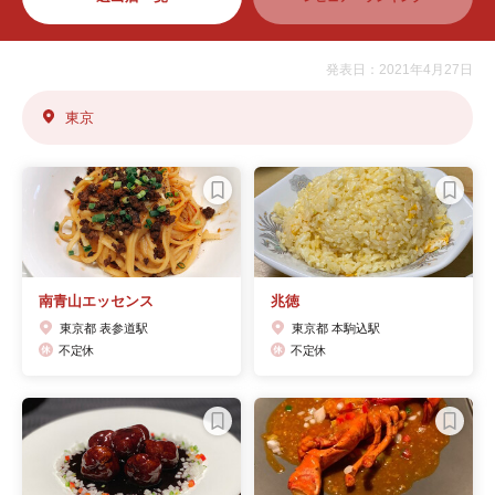
発表日：2021年4月27日
東京
南青山エッセンス
兆徳
東京都 表参道駅
東京都 本駒込駅
不定休
不定休