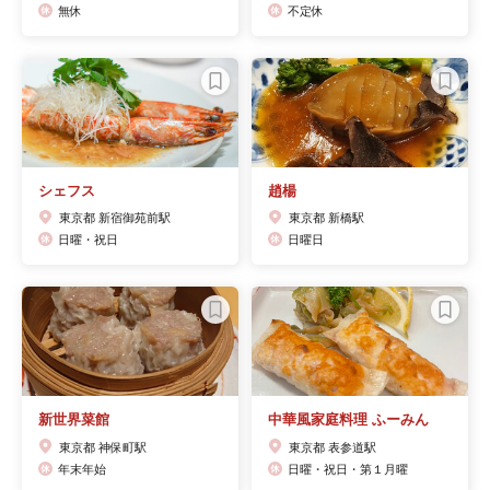
無休
不定休
シェフス
趙楊
東京都 新宿御苑前駅
東京都 新橋駅
日曜・祝日
日曜日
新世界菜館
中華風家庭料理 ふーみん
東京都 神保町駅
東京都 表参道駅
年末年始
日曜・祝日・第１月曜