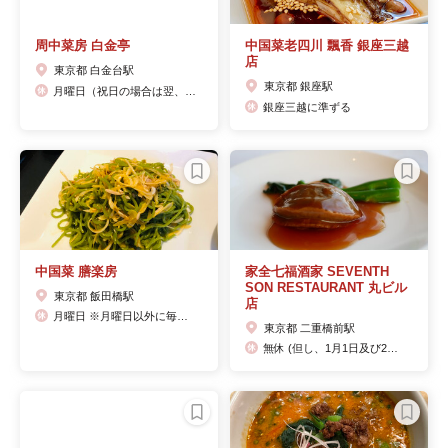
周中菜房 白金亭
中国菜老四川 飄香 銀座三越
店
東京都 白金台駅
東京都 銀座駅
月曜日（祝日の場合は翌、火曜日をお休みとさせて頂きます）
銀座三越に準ずる
中国菜 膳楽房
家全七福酒家 SEVENTH
SON RESTAURANT 丸ビル
東京都 飯田橋駅
店
月曜日 ※月曜日以外に毎月2日間不定休日がございます。
東京都 二重橋前駅
無休 (但し、1月1日及び2月下旬丸ビル点検日を除く)