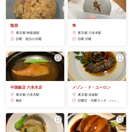
龍朋
隼
東京都 神楽坂駅
東京都 六本木駅
日曜・祝日の月曜
日曜 月曜
中国飯店 六本木店
メゾン・ド・ユーロン
東京都 六本木駅
東京都 赤坂駅
無休
日曜日・月曜ランチ・ハッピーマンデーは日・月連休