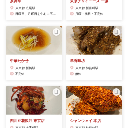
茶禅華
東京チャイニーズ 一凛
東京都 広尾駅
東京都 新富町駅
日曜日、月曜日を中心に不定休。
月曜・祝日・不定休
中華たかせ
羊香味坊
東京都 新橋駅
東京都 御徒町駅
不定休
無休
四川豆花飯荘 東京店
シャンウェイ 本店
東京都 大手町駅
東京都 外苑前駅