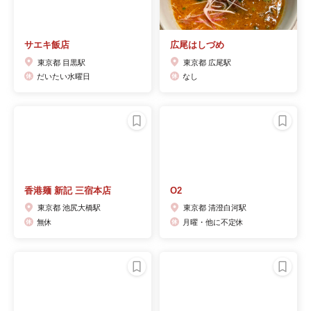
サエキ飯店
広尾はしづめ
東京都 目黒駅
東京都 広尾駅
だいたい水曜日
なし
香港麺 新記 三宿本店
O2
東京都 池尻大橋駅
東京都 清澄白河駅
無休
月曜・他に不定休