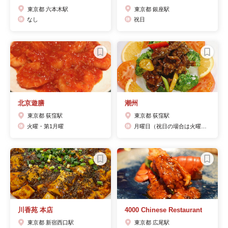
東京都 六本木駅
東京都 銀座駅
なし
祝日
北京遊膳
潮州
東京都 荻窪駅
東京都 荻窪駅
火曜・第1月曜
月曜日（祝日の場合は火曜日）
川香苑 本店
4000 Chinese Restaurant
東京都 新宿西口駅
東京都 広尾駅