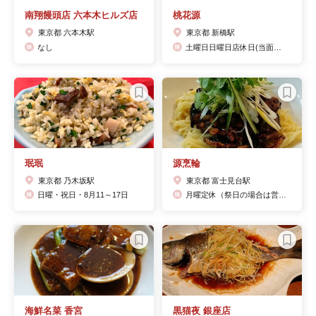
南翔饅頭店 六本木ヒルズ店
桃花源
東京都 六本木駅
東京都 新橋駅
なし
土曜日日曜日店休日(当面の間)
珉珉
源烹輪
東京都 乃木坂駅
東京都 富士見台駅
日曜・祝日・8月11～17日
月曜定休（祭日の場合は営業、翌日が振替休日）
海鮮名菜 香宮
黒猫夜 銀座店