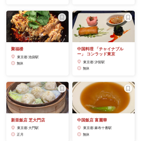
聚福楼
中国料理 「チャイナブル
ー」 コンラッド東京
東京都 池袋駅
東京都 汐留駅
無休
無休
新亜飯店 芝大門店
中国飯店 富麗華
東京都 大門駅
東京都 麻布十番駅
正月
無休