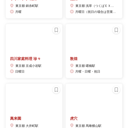
東京都 錦糸町駅
東京都 浅草（つくばＥＸＰ）駅
月曜
月曜日（祝日の場合は営業、翌火曜日休み）休業日は電話に出られません。
四川家庭料理 珍々
敦煌
東京都 京成小岩駅
東京都 曙橋駅
日曜日
月曜・日曜・祝日
萬来園
虎穴
東京都 大井町駅
東京都 馬喰横山駅