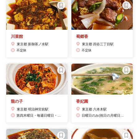
川菜館
蜀郷香
東京都 新御茶ノ水駅
東京都 四谷三丁目駅
不定休
不定休
龍の子
香妃園
東京都 明治神宮前駅
東京都 六本木駅
第四木曜日・毎週日曜日・年末年始・夏季長期休暇あり。また、営業時間・定休日は、変更となる場合がございますのでホームページ又は、店舗にご確認下さい。
日曜日のみ(祝日の月曜日は営業しております)