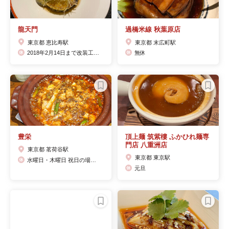
龍天門
過橋米線 秋葉原店
東京都 恵比寿駅
東京都 末広町駅
2018年2月14日まで改装工事のため、一時休業/2018年2月15日リニューアルグランドオープン
無休
豊栄
頂上麺 筑紫樓 ふかひれ麺専
門店 八重洲店
東京都 茗荷谷駅
東京都 東京駅
水曜日・木曜日 祝日の場合定休日が異なる場合ございます。
元旦