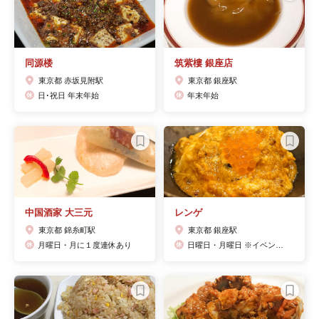
同源楼
筑紫樓 銀座店
東京都 赤坂見附駅
東京都 銀座駅
日･祝日 年末年始
年末年始
中国酒家 大三元
レンゲ
東京都 錦糸町駅
東京都 銀座駅
月曜日・月に１度連休あり
日曜日・月曜日 ※イベント等によりお休みをいただく場合があります