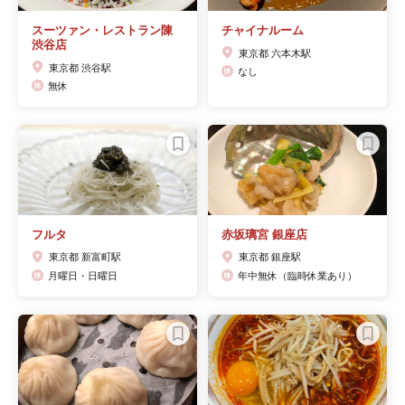
スーツァン・レストラン陳
チャイナルーム
渋谷店
東京都 六本木駅
東京都 渋谷駅
なし
無休
フルタ
赤坂璃宮 銀座店
東京都 新富町駅
東京都 銀座駅
月曜日・日曜日
年中無休（臨時休業あり）