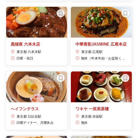
黒猫夜 六本木店
中華香彩JASMINE 広尾本店
東京都 六本木駅
東京都 広尾駅
日曜・祝日
無休（年末年始・お盆除く）※詳しくは店舗までお問い合わせください。
ヘイフンテラス
ワキヤ 一笑美茶樓
東京都 日比谷駅
東京都 赤坂駅
日曜ディナー、月曜休み
無休