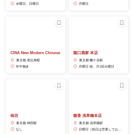
水曜日、日曜日
月曜日
CINA New Modern Chinese
龍口酒家 本店
東京都 恵比寿駅
東京都 幡ケ谷駅
年中無休
月曜日 他、月1回火曜日
味坊
馥香 浅草橋本店
東京都 神田駅
東京都 浅草橋駅
なし
日曜日（祝日は営業しております）