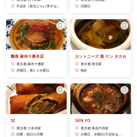
不定休（新丸ビルに準ずる）
日曜日
飄香 麻布十番本店
カントニーズ 燕 ケン タカセ
東京都 麻布十番駅
東京都 東京駅
月曜日、第1.３火曜日
無休
52
SEN YO
東京都 六本木駅
東京都 東高円寺駅
日曜・祝日の月曜
火曜日、水曜日(不定休あり) 金曜ランチ休み