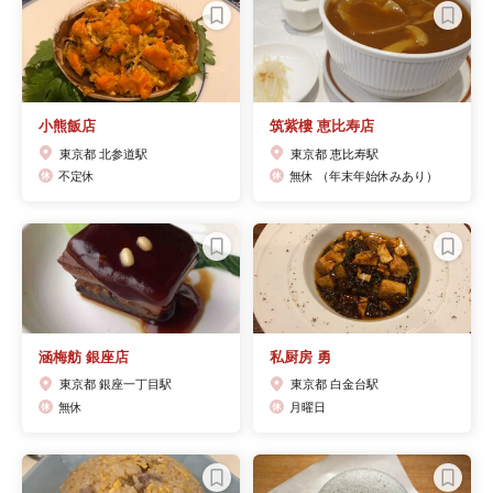
小熊飯店
筑紫樓 恵比寿店
東京都 北参道駅
東京都 恵比寿駅
不定休
無休 （年末年始休みあり）
涵梅舫 銀座店
私厨房 勇
東京都 銀座一丁目駅
東京都 白金台駅
無休
月曜日