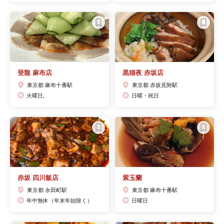
登龍 麻布店
黒猫夜 赤坂店
東京都 麻布十番駅
東京都 赤坂見附駅
火曜日,
日曜・祝日
赤坂 四川飯店
紫玉蘭
東京都 永田町駅
東京都 麻布十番駅
年中無休（年末年始除く）
日曜日