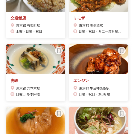
交通飯店
ミモザ
東京都 有楽町駅
東京都 表参道駅
土曜・日曜・祝日
日曜・祝日・月に一度月曜（不定休）
虎峰
エンジン
東京都 六本木駅
東京都 牛込神楽坂駅
日曜日 冬季休暇
日曜・祝日・第3月曜