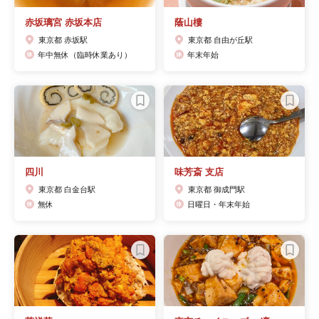
赤坂璃宮 赤坂本店
蔭山樓
東京都 赤坂駅
東京都 自由が丘駅
年中無休（臨時休業あり）
年末年始
四川
味芳斎 支店
東京都 白金台駅
東京都 御成門駅
無休
日曜日・年末年始