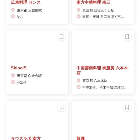
広東料理 センス
南方中華料理 南三
東京都 三越前駅
東京都 四谷三丁目駅
なし
日曜・祝日 月二日ほど不定休あり
ShinoiS
中国雲南料理 御膳房 六本木
店
東京都 白金台駅
東京都 六本木駅
不定休
年中無休、年末年始12月31日-1月1日休み
サウスラボ 南方
龍圓