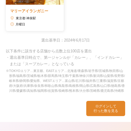
マリーアイランガニー
東京都 神泉駅
月曜日
選出基準日：2024年6月17日
以下条件に該当する店舗から点数上位100店を選出
・選出基準日時点で、第一ジャンルが「カレー」、「インドカレー」
または「スープカレー」となっている
※TOKYOエリア…東京都、EASTエリア…北海道/青森県/岩手県/宮城県/秋田県/山
形県/福島県/茨城県/栃木県/群馬県/埼玉県/千葉県/神奈川県/新潟県/山梨県/長野県/
岐阜県/静岡県/愛知県、WESTエリア…富山県/石川県/福井県/三重県/滋賀県/京都
府/大阪府/兵庫県/奈良県/和歌山県/鳥取県/島根県/岡山県/広島県/山口県/徳島県/香
川県/愛媛県/高知県/福岡県/佐賀県/長崎県/熊本県/大分県/宮崎県/鹿児島県/沖縄県
ログインして
行った数を見る