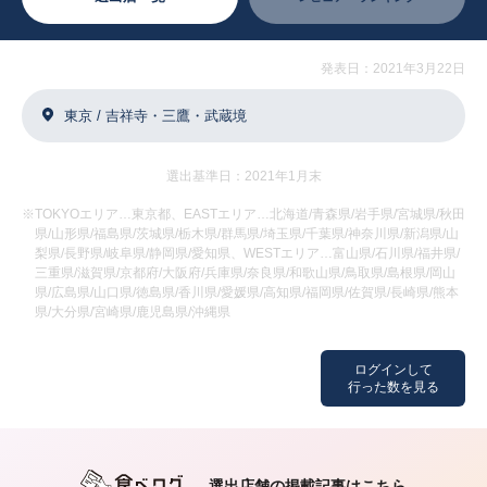
発表日：2021年3月22日
東京 / 吉祥寺・三鷹・武蔵境
選出基準日：2021年1月末
※TOKYOエリア…東京都、EASTエリア…北海道/青森県/岩手県/宮城県/秋田
県/山形県/福島県/茨城県/栃木県/群馬県/埼玉県/千葉県/神奈川県/新潟県/山
梨県/長野県/岐阜県/静岡県/愛知県、WESTエリア…富山県/石川県/福井県/
三重県/滋賀県/京都府/大阪府/兵庫県/奈良県/和歌山県/鳥取県/島根県/岡山
県/広島県/山口県/徳島県/香川県/愛媛県/高知県/福岡県/佐賀県/長崎県/熊本
県/大分県/宮崎県/鹿児島県/沖縄県
ログインして
行った数を見る
選出店舗の掲載記事はこちら