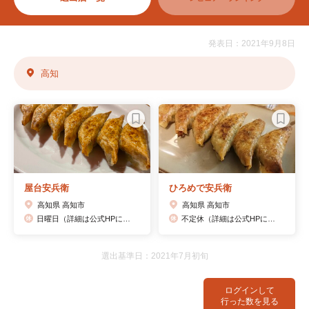
発表日：2021年9月8日
高知
屋台安兵衛
ひろめで安兵衛
高知県 高知市
高知県 高知市
日曜日（詳細は公式HPに記載）
不定休（詳細は公式HPに記載）
選出基準日：2021年7月初旬
ログインして
行った数を見る