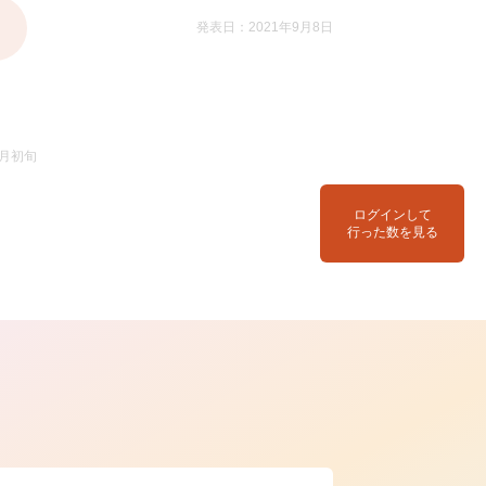
発表日：2021年9月8日
7月初旬
ログインして
行った数を見る
ら