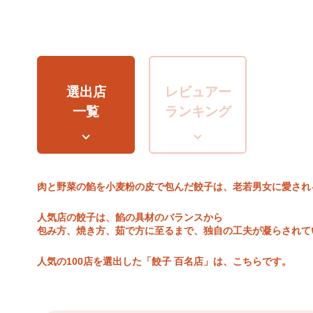
選出店
レビュアー
一覧
ランキング
肉と野菜の餡を小麦粉の皮で包んだ餃子は、老若男女に愛され
人気店の餃子は、餡の具材のバランスから
包み方、焼き方、茹で方に至るまで、独自の工夫が凝らされて
人気の100店を選出した「餃子 百名店」は、こちらです。