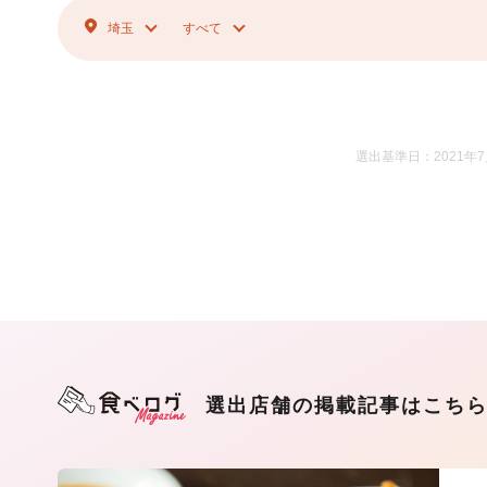
埼玉
すべて
選出基準日：2021年
選出店舗の掲載記事はこち