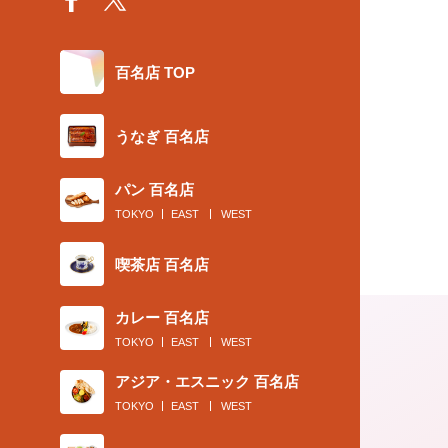
百名店 TOP
うなぎ 百名店
パン 百名店
TOKYO
EAST
WEST
喫茶店 百名店
カレー 百名店
TOKYO
EAST
WEST
アジア・エスニック 百名店
TOKYO
EAST
WEST