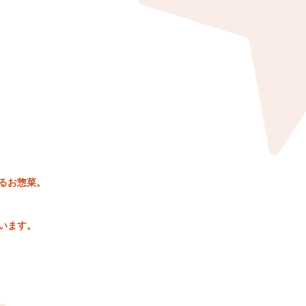
るお惣菜。
います。