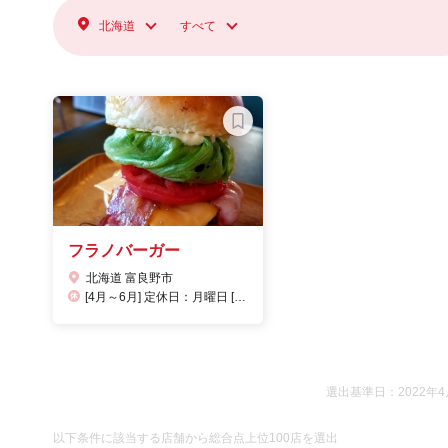
北海道
すべて
フラノバーガー
北海道 富良野市
[4月～6月] 定休日：月曜日 [7月～8月]定休日：無休 予定[9月～10月]定休日：木曜日 ※2021年の営業は11月3日（水）で終了致しました。 2022年の営業は4月下旬を予定しております。
選出基準日：2022年4
以下条件に該当する店舗から総合点上位100店を選出