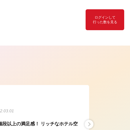
ログインして
行った数を見る
ら
2.03.01
値段以上の満足感！ リッチなホテル空