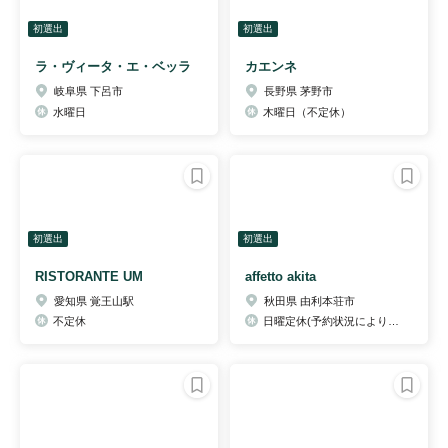
初選出
初選出
ラ・ヴィータ・エ・ベッラ
カエンネ
岐阜県 下呂市
長野県 茅野市
水曜日
木曜日（不定休）
初選出
初選出
RISTORANTE UM
affetto akita
愛知県 覚王山駅
秋田県 由利本荘市
不定休
日曜定休(予約状況により営業)、不定休あり