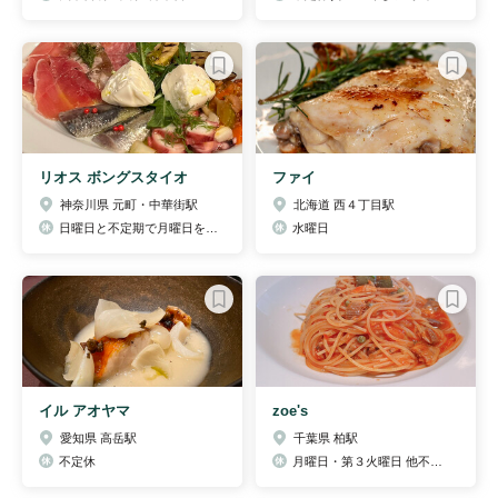
リオス ボングスタイオ
ファイ
神奈川県 元町・中華街駅
北海道 西４丁目駅
日曜日と不定期で月曜日を月2回お休みいただいてます。
水曜日
イル アオヤマ
zoe's
愛知県 高岳駅
千葉県 柏駅
不定休
月曜日・第３火曜日 他不定休あり