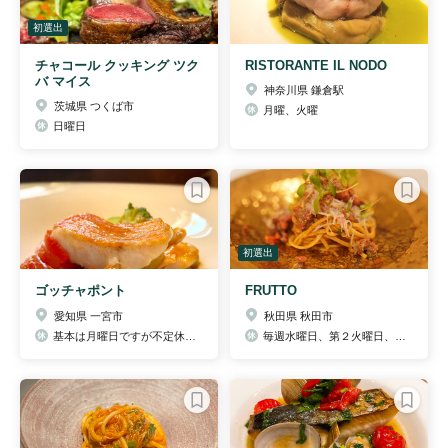
初選出
チャコール クッキング ツク
RISTORANTE IL NODO
バ マイス
神奈川県 鎌倉駅
茨城県 つくば市
月曜、火曜
日曜日
初選出
ゴッチャポント
FRUTTO
愛知県 一宮市
秋田県 秋田市
基本は月曜日ですが不定休でお休みを頂いております。ブログにてご確認いただけますので、ご活用くださいませ。
毎週水曜日、第２火曜日、月1不定休あり