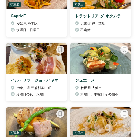
初選出
初選出
GapricE
トラットリア ダ オクムラ
愛知県 池下駅
北海道 狸小路駅
水曜日・日曜日
不定休
イル・リフージョ・ハヤマ
ジュエーメ
神奈川県 三浦郡葉山町
秋田県 大仙市
月曜日の夜、火曜日
水曜日、木曜日 その他不定休 ホームページにてご確認ください
初選出
初選出