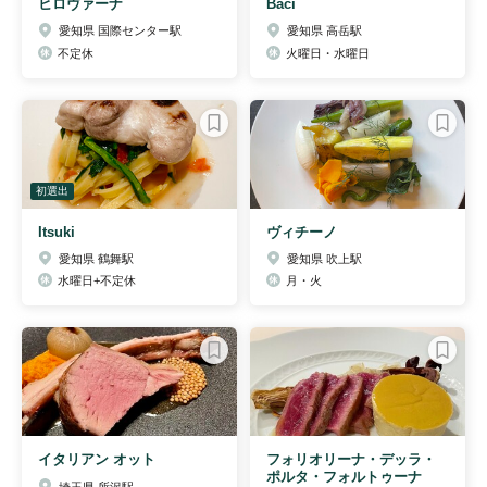
ヒロヴァーナ
Baci
愛知県 国際センター駅
愛知県 高岳駅
不定休
火曜日・水曜日
初選出
Itsuki
ヴィチーノ
愛知県 鶴舞駅
愛知県 吹上駅
水曜日+不定休
月・火
イタリアン オット
フォリオリーナ・デッラ・
ポルタ・フォルトゥーナ
埼玉県 所沢駅