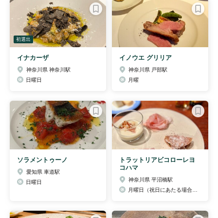
初選出
イナカーザ
イノウエ グリリア
神奈川県 神奈川駅
神奈川県 戸部駅
日曜日
月曜
ソラメントゥーノ
トラットリアビコローレヨ
コハマ
愛知県 車道駅
神奈川県 平沼橋駅
日曜日
月曜日（祝日にあたる場合は変則的）