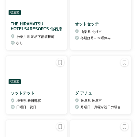
初選出
THE HIRAMATSU
オットセッテ
HOTELS&RESORTS 仙石原
山梨県 北杜市
神奈川県 足柄下郡箱根町
冬期は月～木曜休み
なし
初選出
ソットテット
ダ アチュ
埼玉県 春日部駅
岐阜県 岐阜市
日曜日・祝日
月曜日（月曜が祝日の場合は、翌火曜）、月に1回不定休（詳細はHPにて）