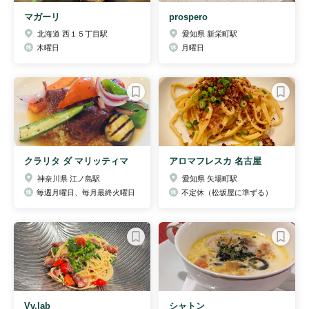
マガーリ
prospero
北海道 西１５丁目駅
愛知県 新栄町駅
木曜日
月曜日
クラリタ ダ マリッティマ
アロマフレスカ 名古屋
神奈川県 江ノ島駅
愛知県 矢場町駅
毎週月曜日、毎月最終火曜日
不定休（松坂屋に準ずる）
Vv.lab
シャトン