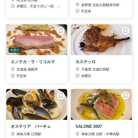
長野県 北佐久郡軽井沢町
月曜日、不定で月に一回、1週間のお休みを頂いております
不定休
初選出
エノテカ・ラ・リコルマ
カステッロ
北海道 函館市
千葉県 京成臼井駅
不定休
水曜日
オステリア パーチェ
SALONE 2007
神奈川県 江田駅
神奈川県 元町・中華街駅