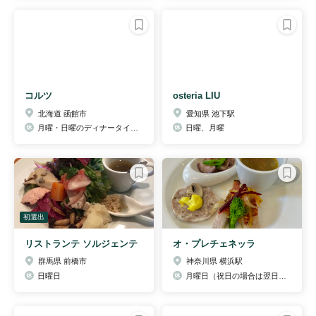
コルツ
osteria LIU
北海道 函館市
愛知県 池下駅
月曜・日曜のディナータイム（連休等、営業している場合、有）
日曜、月曜
初選出
リストランテ ソルジェンテ
オ・プレチェネッラ
群馬県 前橋市
神奈川県 横浜駅
日曜日
月曜日（祝日の場合は翌日）他不定休