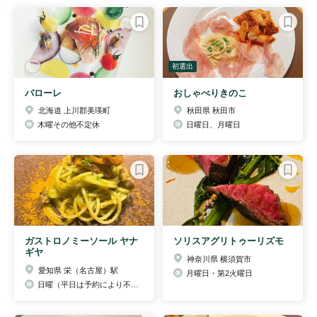
初選出
バローレ
おしゃべりきのこ
北海道 上川郡美瑛町
秋田県 秋田市
木曜その他不定休
日曜日、月曜日
ガストロノミーソール ヤナ
ソリスアグリトゥーリズモ
ギヤ
神奈川県 横須賀市
愛知県 栄（名古屋）駅
月曜日・第2火曜日
日曜（平日は予約により不定休となります）