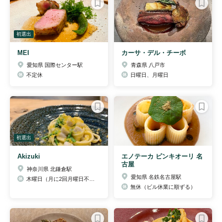
初選出
MEI
カーサ・デル・チーボ
愛知県 国際センター駅
青森県 八戸市
不定休
日曜日、月曜日
初選出
Akizuki
エノテーカ ピンキオーリ 名
古屋
神奈川県 北鎌倉駅
愛知県 名鉄名古屋駅
木曜日（月に2回月曜日不定休）
無休（ビル休業に順ずる）