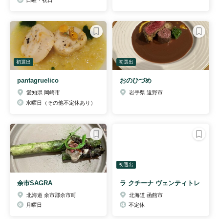
初選出
初選出
pantagruelico
おのひづめ
愛知県 岡崎市
岩手県 遠野市
水曜日（その他不定休あり）
初選出
余市SAGRA
ラ クチーナ ヴェンティトレ
北海道 余市郡余市町
北海道 函館市
月曜日
不定休