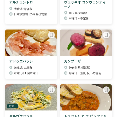
アルチェントロ
ヴェッキオ コンヴェンティ
ーノ
青森県 青森市
埼玉県 大袋駅
日曜 [祝前日の場合は営業致します］
水曜日＋不定休
アドゥエパッシ
カンブーザ
岐阜県 大垣市
神奈川県 横浜駅
水曜, 月１回木曜日
月曜日 （但し祝日の場合は変更有）
初選出
セルヴァッジョ
トラットリア エ ピッツェリ