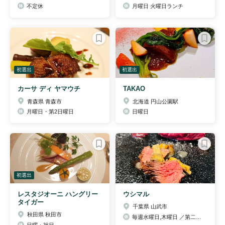
不定休
月曜日 火曜日ランチ
初選出
初選出
カーサ ディ ヤマウチ
TAKAO
青森県 青森市
北海道 円山公園駅
月曜日・第2日曜日
日曜日
初選出
レスタジオーニ ハングリー
ウシマル
タイガー
千葉県 山武市
秋田県 秋田市
毎週水曜日,木曜日 ／第二火曜日
日曜・祝日