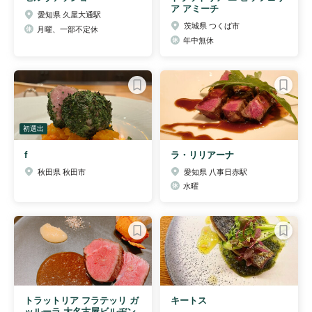
ア アミーチ
愛知県 久屋大通駅
茨城県 つくば市
月曜、一部不定休
年中無休
初選出
f
ラ・リリアーナ
秋田県 秋田市
愛知県 八事日赤駅
水曜
トラットリア フラテッリ ガ
キートス
ッルーラ 大名古屋ビルヂン