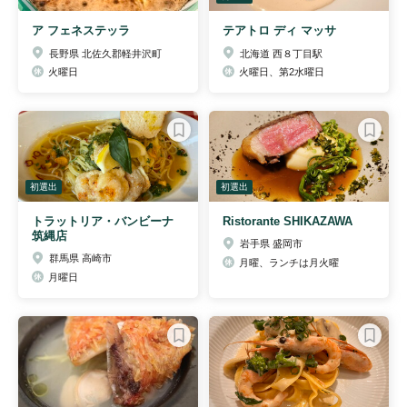
ア フェネステッラ
テアトロ ディ マッサ
長野県 北佐久郡軽井沢町
北海道 西８丁目駅
火曜日
火曜日、第2水曜日
初選出
初選出
トラットリア・バンビーナ
Ristorante SHIKAZAWA
筑縄店
岩手県 盛岡市
群馬県 高崎市
月曜、ランチは月火曜
月曜日