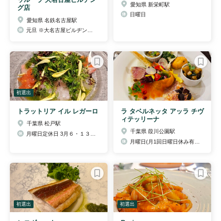
愛知県 新栄町駅
グ店
日曜日
愛知県 名鉄名古屋駅
元旦 ※大名古屋ビルヂングの規定に基づく
初選出
トラットリア イル レガーロ
ラ タベルネッタ アッラ チヴ
ィテッリーナ
千葉県 松戸駅
千葉県 葭川公園駅
月曜日定休日 3月６・１３・２０・２７・28日
月曜日(月1回日曜日休み有り)・年末年始
初選出
初選出