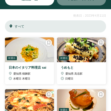
発表日：2023年4月11日
すべて
初選出
初選出
日本のイタリア料理店 sai
うめもと
愛知県 鶴舞駅
愛知県 高岳駅
水曜日 木曜日
日曜日
初選出