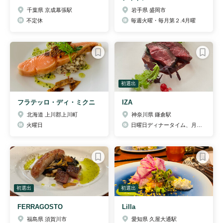
千葉県 京成幕張駅
岩手県 盛岡市
不定休
毎週火曜・毎月第２.4月曜
初選出
フラテッロ・ディ・ミクニ
IZA
北海道 上川郡上川町
神奈川県 鎌倉駅
火曜日
日曜日ディナータイム、月曜日
初選出
初選出
FERRAGOSTO
Lilla
福島県 須賀川市
愛知県 久屋大通駅