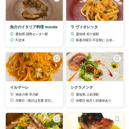
魚介のイタリア料理 murata
ラ ヴィオレッタ
愛知県 国際センター駅
愛知県 尼ケ坂駅
不定休
毎週月曜日 不定期に お休みを頂く場合がございます。
イルマーレ
シクラメンテ
神奈川県 早川駅
愛知県 上前津駅
月曜日（祝日は営業 翌日休業）
水曜日 他月１回連休あり