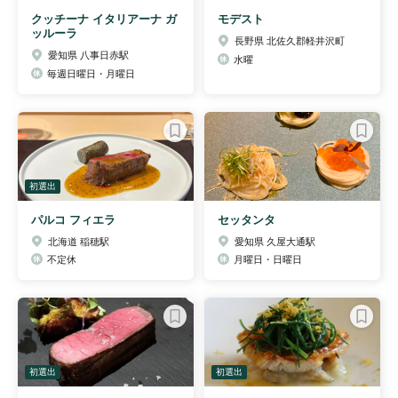
クッチーナ イタリアーナ ガ
モデスト
ッルーラ
長野県 北佐久郡軽井沢町
愛知県 八事日赤駅
水曜
毎週日曜日・月曜日
初選出
パルコ フィエラ
セッタンタ
北海道 稲穂駅
愛知県 久屋大通駅
不定休
月曜日・日曜日
初選出
初選出