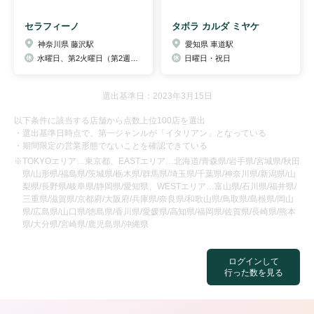
セラフィーノ
タボラ カルダ ミヤケ
神奈川県 藤沢駅
愛知県 車道駅
水曜日、第2火曜日（第2週は、火・水の連休）
日曜日・祝日
選出基準日：2023年3月15日
以下条件に該当する店舗から点数上位100店を選出
・選出基準日時点で、第一ジャンルが「イタリアン」となっている
・期間限定の営業形態でないことを確認できている
※TOKYOエリア…東京都、EASTエリア…北海道/青森県/岩手県/宮城県/秋田
県/山形県/福島県/茨城県/栃木県/群馬県/埼玉県/千葉県/神奈川県/新潟県/山
梨県/長野県/岐阜県/静岡県/愛知県、WESTエリア…富山県/石川県/福井県/
三重県/滋賀県/京都府/大阪府/兵庫県/奈良県/和歌山県/鳥取県/島根県/岡山
県/広島県/山口県/徳島県/香川県/愛媛県/高知県/福岡県/佐賀県/長崎県/熊本
県/大分県/宮崎県/鹿児島県/沖縄県
ログインして
行った数を見る