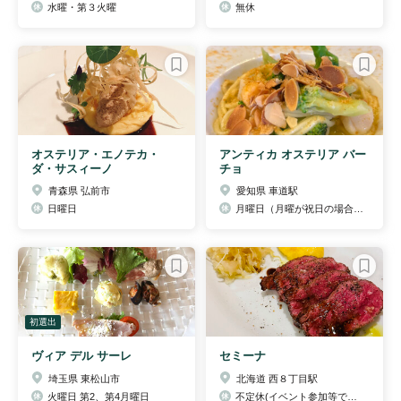
水曜・第３火曜
無休
オステリア・エノテカ・
アンティカ オステリア バー
ダ・サスィーノ
チョ
青森県 弘前市
愛知県 車道駅
日曜日
月曜日（月曜が祝日の場合営業、火曜休み）
初選出
ヴィア デル サーレ
セミーナ
埼玉県 東松山市
北海道 西８丁目駅
火曜日 第2、第4月曜日
不定休(イベント参加等で土、日、祝でもお休みする場合もございます。ご来店の際はTELにてご確認頂けると助かります。)