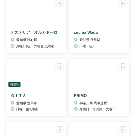
オステリア オルカドーロ
cucina Wada
愛知県 浄心駅
愛知県 伏見駅
月曜日(祝日の場合は火曜日）
日曜・祝日
初選出
ＧＩＴＡ
PRIMO
愛知県 豊川市
神奈川県 馬車道駅
日曜・第3月曜
月曜日・毎月第二火曜日・年末年始不定休