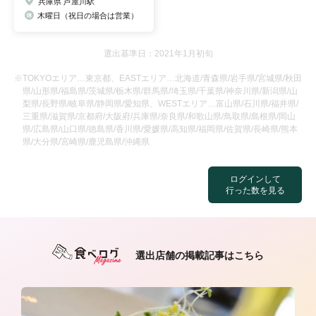
兵庫県 芦屋川駅
木曜日（祝日の場合は営業）
選出基準日：2021年1月初旬
※TOKYOエリア…東京都、EASTエリア…北海道/青森県/岩手県/宮城県/秋田
県/山形県/福島県/茨城県/栃木県/群馬県/埼玉県/千葉県/神奈川県/新潟県/山
梨県/長野県/岐阜県/静岡県/愛知県、WESTエリア…富山県/石川県/福井県/
三重県/滋賀県/京都府/大阪府/兵庫県/奈良県/和歌山県/鳥取県/島根県/岡山
県/広島県/山口県/徳島県/香川県/愛媛県/高知県/福岡県/佐賀県/長崎県/熊本
県/大分県/宮崎県/鹿児島県/沖縄県
ログインして
行った数を見る
選出店舗の掲載記事はこちら