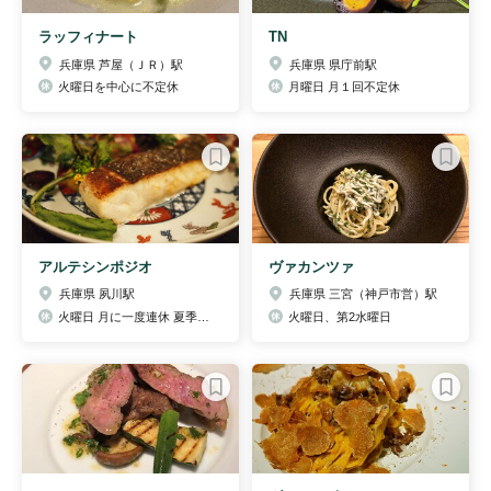
ラッフィナート
TN
兵庫県 芦屋（ＪＲ）駅
兵庫県 県庁前駅
火曜日を中心に不定休
月曜日 月１回不定休
アルテシンポジオ
ヴァカンツァ
兵庫県 夙川駅
兵庫県 三宮（神戸市営）駅
火曜日 月に一度連休 夏季冬季休暇あり
火曜日、第2水曜日