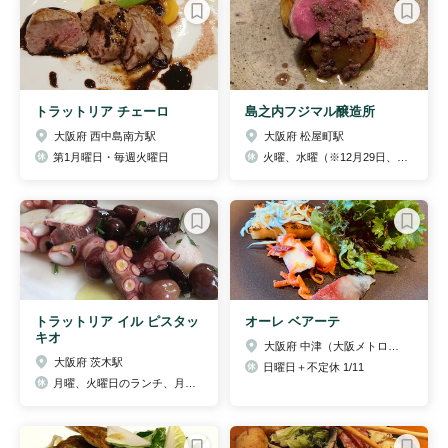
トラットリア チェーロ
島之内フジマル醸造所
大阪府 西中島南方駅
大阪府 松屋町駅
第1月曜日・毎週火曜日
火曜、水曜（※12月29日、30日は営業いたします。）
トラットリア イル ピスタッ
オーレ ベアーテ
キオ
大阪府 中津（大阪メトロ）駅
大阪府 茨木駅
日曜日＋不定休 1/11
月曜、火曜日のランチ、月一回不定休、4/1、10/1 休日の翌日のランチは休み