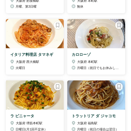
大阪府 肥後橋駅
大阪府 本町駅
月曜、第3日曜
無休
イタリア料理店 タマネギ
カロローゾ
大阪府 西大橋駅
大阪府 本町駅
火曜日
月曜日（祝日でもお休みします）
ラ ピニャータ
トラットリア ダ ジャコモ
大阪府 堺筋本町駅
大阪府 福島駅
日曜日(月1回不定休）
月曜日（祝日の場合は翌日）