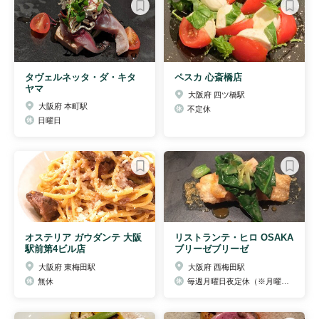
タヴェルネッタ・ダ・キタ
ペスカ 心斎橋店
ヤマ
大阪府 四ツ橋駅
大阪府 本町駅
不定休
日曜日
オステリア ガウダンテ 大阪
リストランテ・ヒロ OSAKA
駅前第4ビル店
ブリーゼブリーゼ
大阪府 東梅田駅
大阪府 西梅田駅
無休
毎週月曜日夜定休（※月曜日祝日の場合は翌日火曜日夜を定休とさせて頂きます）