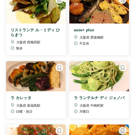
リストランテ ル・ミディ ひ
asse+ plus
らまつ
大阪府 肥後橋駅
大阪府 西梅田駅
不定休
無休
ラ カレッタ
ラ ランテルナ ディ ジェノバ
大阪府 新福島駅
大阪府 中崎町駅
日曜・祝日
月曜日