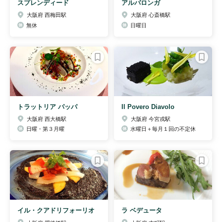
スプレンディード
アルバロンガ
大阪府 西梅田駅
大阪府 心斎橋駅
無休
日曜日
トラットリア パッパ
Il Povero Diavolo
大阪府 西大橋駅
大阪府 今宮戎駅
日曜・第３月曜
水曜日＋毎月１回の不定休
イル・クアドリフォーリオ
ラ ベデュータ