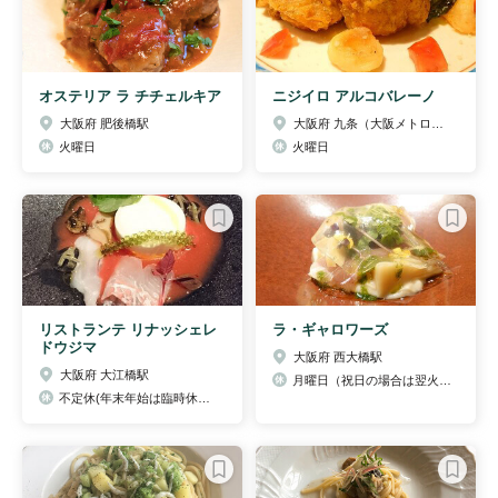
オステリア ラ チチェルキア
ニジイロ アルコバレーノ
大阪府 肥後橋駅
大阪府 九条（大阪メトロ）駅
火曜日
火曜日
リストランテ リナッシェレ
ラ・ギャロワーズ
ドウジマ
大阪府 西大橋駅
大阪府 大江橋駅
月曜日（祝日の場合は翌火曜日)月一回火曜日不定休 ※GWやお盆、年末年始などは月曜日でも営業していることもあるので、Facebookページにて御確認ください
不定休(年末年始は臨時休業あり)