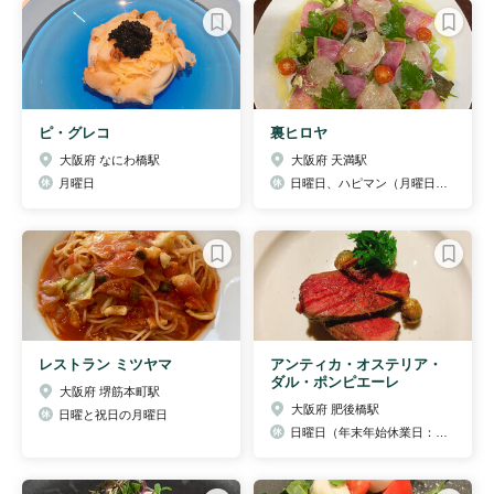
ピ・グレコ
裏ヒロヤ
大阪府 なにわ橋駅
大阪府 天満駅
月曜日
日曜日、ハピマン（月曜日が祝日の日）※店内掲示ママ
レストラン ミツヤマ
アンティカ・オステリア・
ダル・ポンピエーレ
大阪府 堺筋本町駅
大阪府 肥後橋駅
日曜と祝日の月曜日
日曜日（年末年始休業日：1日～3日／1月11日(月・祝)は通常営業）