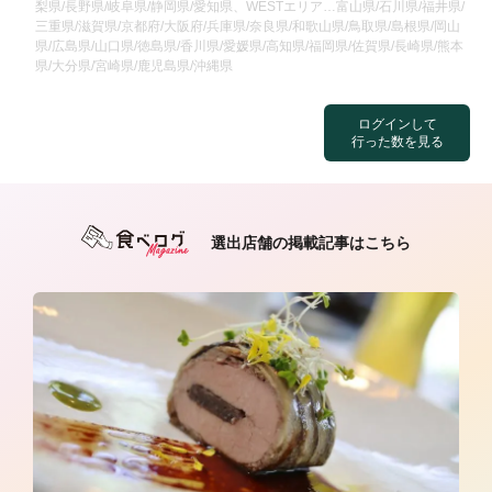
梨県/長野県/岐阜県/静岡県/愛知県、WESTエリア…富山県/石川県/福井県/
三重県/滋賀県/京都府/大阪府/兵庫県/奈良県/和歌山県/鳥取県/島根県/岡山
県/広島県/山口県/徳島県/香川県/愛媛県/高知県/福岡県/佐賀県/長崎県/熊本
県/大分県/宮崎県/鹿児島県/沖縄県
ログインして
行った数を見る
選出店舗の掲載記事はこちら