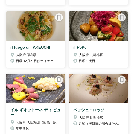
il luogo di TAKEUCHI
il PePe
大阪府 福島駅
大阪府 北新地駅
日曜 12月27日はディナーのみ営業 12月31日～1月4日はお休みをいただきます。
日曜・祝日
イル ギオットーネ ディ ピュ
ペッシェ・ロッソ
ー
大阪府 長堀橋駅
大阪府 大阪梅田（阪急）駅
月曜（祝祭日の場合はその翌日、但し不定休有 HP確認のこと）
年中無休