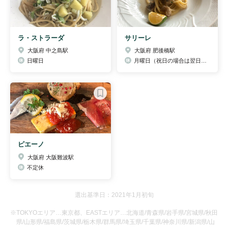
ラ・ストラーダ
サリーレ
大阪府 中之島駅
大阪府 肥後橋駅
日曜日
月曜日（祝日の場合は翌日振休）
ピエーノ
大阪府 大阪難波駅
不定休
選出基準日：2021年1月初旬
※TOKYOエリア…東京都、EASTエリア…北海道/青森県/岩手県/宮城県/秋田
県/山形県/福島県/茨城県/栃木県/群馬県/埼玉県/千葉県/神奈川県/新潟県/山