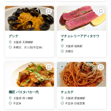
グシテ
マチェレリーアディタケウ
チ
大阪府 天満橋駅
大阪府 福島駅
木曜日、月１回(不定休)
月曜日
麺匠 パスタバカ一代
チュカテ
大阪府 四ツ橋駅
大阪府 肥後橋駅
不定休
不定休 日祝営業