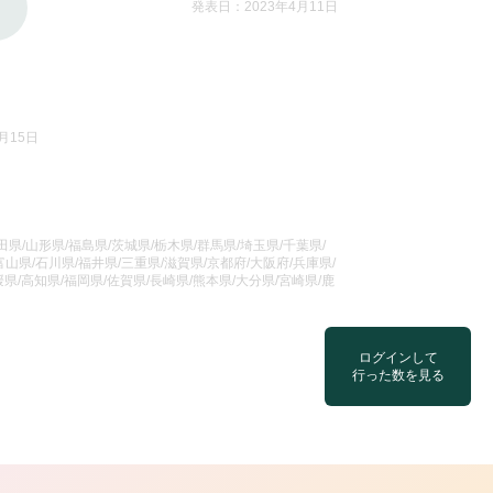
発表日：2023年4月11日
月15日
県/山形県/福島県/茨城県/栃木県/群馬県/埼玉県/千葉県/
山県/石川県/福井県/三重県/滋賀県/京都府/大阪府/兵庫県/
県/高知県/福岡県/佐賀県/長崎県/熊本県/大分県/宮崎県/鹿
ログインして
行った数を見る