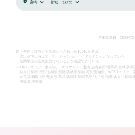
宮崎
都城・えびの
選出基準日：2023年3
以下条件に該当する店舗から点数上位100店を選出
・選出基準日時点で、第一ジャンルが「イタリアン」となっている
・期間限定の営業形態でないことを確認できている
※TOKYOエリア…東京都、EASTエリア…北海道/青森県/岩手県/宮城県/秋田
神奈川県/新潟県/山梨県/長野県/岐阜県/静岡県/愛知県、WESTエリア…富
奈良県/和歌山県/鳥取県/島根県/岡山県/広島県/山口県/徳島県/香川県/愛媛
児島県/沖縄県