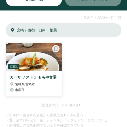
発表日：2023年4月11日
宮崎 / 西都・日向・椎葉
初選出
カーサ ノストラ ももや食堂
宮崎県 宮崎市
水曜日
選出基準日：2023年3月15日
以下条件に該当する店舗から点数上位100店を選出
・選出基準日時点で、第一ジャンルが「イタリアン」となっている
・期間限定の営業形態でないことを確認できている