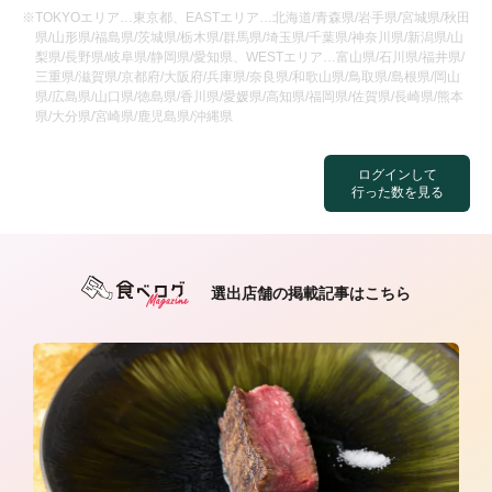
※TOKYOエリア…東京都、EASTエリア…北海道/青森県/岩手県/宮城県/秋田
県/山形県/福島県/茨城県/栃木県/群馬県/埼玉県/千葉県/神奈川県/新潟県/山
梨県/長野県/岐阜県/静岡県/愛知県、WESTエリア…富山県/石川県/福井県/
三重県/滋賀県/京都府/大阪府/兵庫県/奈良県/和歌山県/鳥取県/島根県/岡山
県/広島県/山口県/徳島県/香川県/愛媛県/高知県/福岡県/佐賀県/長崎県/熊本
県/大分県/宮崎県/鹿児島県/沖縄県
ログインして
行った数を見る
選出店舗の掲載記事はこちら