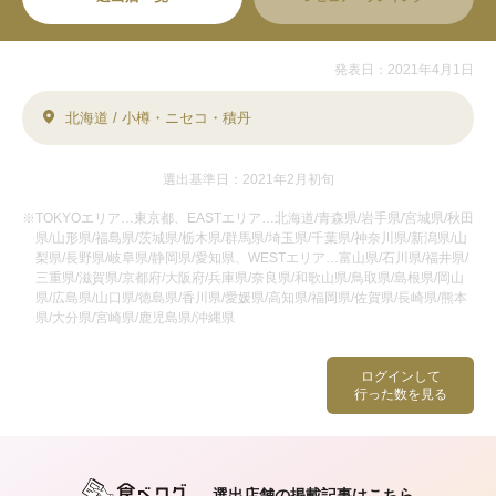
発表日：2021年4月1日
北海道 / 小樽・ニセコ・積丹
選出基準日：2021年2月初旬
※TOKYOエリア…東京都、EASTエリア…北海道/青森県/岩手県/宮城県/秋田
県/山形県/福島県/茨城県/栃木県/群馬県/埼玉県/千葉県/神奈川県/新潟県/山
梨県/長野県/岐阜県/静岡県/愛知県、WESTエリア…富山県/石川県/福井県/
三重県/滋賀県/京都府/大阪府/兵庫県/奈良県/和歌山県/鳥取県/島根県/岡山
県/広島県/山口県/徳島県/香川県/愛媛県/高知県/福岡県/佐賀県/長崎県/熊本
県/大分県/宮崎県/鹿児島県/沖縄県
ログインして
行った数を見る
選出店舗の掲載記事はこちら