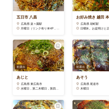
五日市 八昌
お好み焼き 越田 
広島県 楽々園駅
広島県 胡町駅
月曜日（リンク有り⬇︎HP，Facebook，twitterで毎月定休日更新中)
日曜休。お盆明けと正月は不
初選出
初選出
あじと
あそう
広島県 東広島市
広島県 尾道市
水曜日，第二木曜日，第四火曜日
木曜日