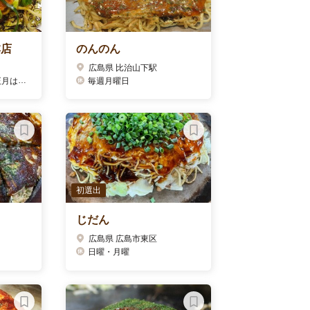
本店
のんのん
広島県 比治山下駅
定休。
毎週月曜日
初選出
じだん
広島県 広島市東区
日曜・月曜