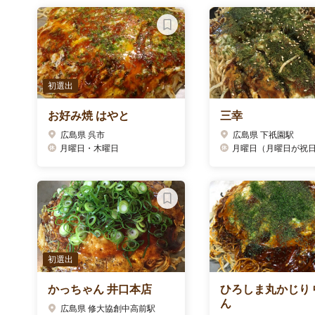
初選出
お好み焼 はやと
三幸
広島県 呉市
広島県 下祇園駅
月曜日・木曜日
月曜日（月曜日が祝日の場合は
初選出
かっちゃん 井口本店
ひろしま丸かじり 
ん
広島県 修大協創中高前駅