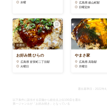
水曜
広島県 銀山町駅
日曜定休
初選出
お好み焼 ひらの
やまさ家
広島県 皆実町二丁目駅
広島県 高取駅
火曜日
月曜日
選出基準日：2022年4
以下条件に該当する店舗から総合点上位100店を選出
第一ジャンルが「お好み焼き」となっている