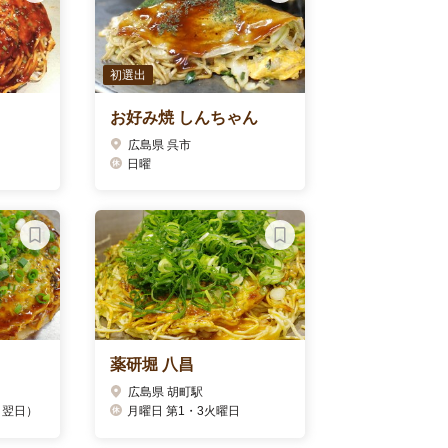
初選出
お好み焼 しんちゃん
広島県 呉市
日曜
薬研堀 八昌
広島県 胡町駅
、翌日）
月曜日 第1・3火曜日