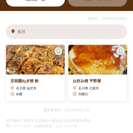
発表日：2022年4月26日
石川
京祇園ねぎ焼 粉
お好み焼 平野屋
石川県 金沢市
石川県 七尾市
水曜
月曜日
選出基準日：2022年4月13日
以下条件に該当する店舗から総合点上位100店を選出
第一ジャンルが「お好み焼き」となっている