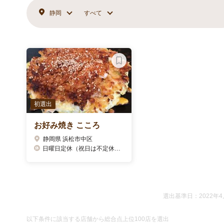
静岡
すべて
初選出
お好み焼き こころ
静岡県 浜松市中区
日曜日定休（祝日は不定休）ホームページにてご確認下さい。
選出基準日：2022年4
以下条件に該当する店舗から総合点上位100店を選出