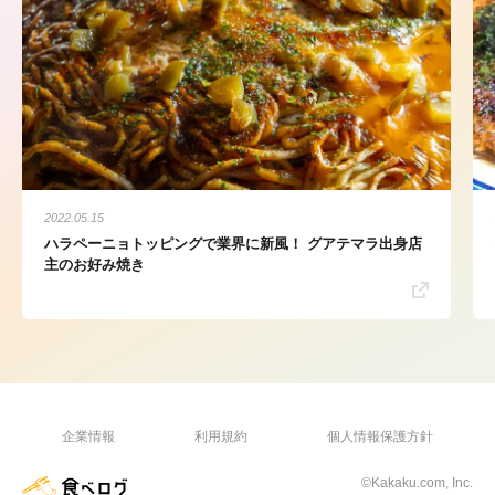
2022.05.15
ハラペーニョトッピングで業界に新風！ グアテマラ出身店
主のお好み焼き
企業情報
利用規約
個人情報保護方針
©Kakaku.com, Inc.